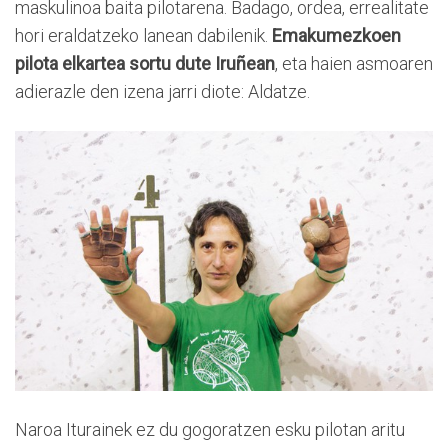
maskulinoa baita pilotarena. Badago, ordea, errealitate
hori eraldatzeko lanean dabilenik.
Emakumezkoen
pilota elkartea sortu dute Iruñean
, eta haien asmoaren
adierazle den izena jarri diote: Aldatze.
Naroa Iturainek ez du gogoratzen esku pilotan aritu