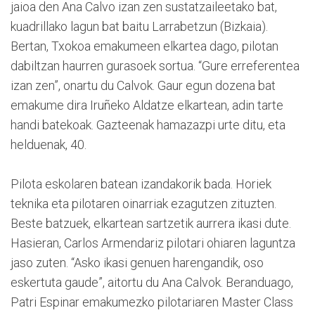
jaioa den Ana Calvo izan zen sustatzaileetako bat,
kuadrillako lagun bat baitu Larrabetzun (Bizkaia).
Bertan, Txokoa emakumeen elkartea dago, pilotan
dabiltzan haurren gurasoek sortua. “Gure erreferentea
izan zen”, onartu du Calvok. Gaur egun dozena bat
emakume dira Iruñeko Aldatze elkartean, adin tarte
handi batekoak. Gazteenak hamazazpi urte ditu, eta
helduenak, 40.
Pilota eskolaren batean izandakorik bada. Horiek
teknika eta pilotaren oinarriak ezagutzen zituzten.
Beste batzuek, elkartean sartzetik aurrera ikasi dute.
Hasieran, Carlos Armendariz pilotari ohiaren laguntza
jaso zuten. “Asko ikasi genuen harengandik, oso
eskertuta gaude”, aitortu du Ana Calvok. Beranduago,
Patri Espinar emakumezko pilotariaren Master Class