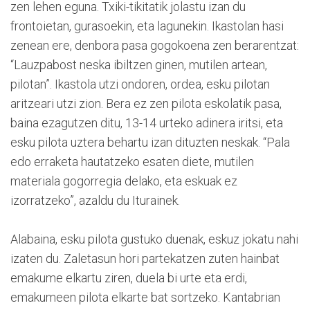
zen lehen eguna. Txiki-tikitatik jolastu izan du
frontoietan, gurasoekin, eta lagunekin. Ikastolan hasi
zenean ere, denbora pasa gogokoena zen berarentzat:
“Lauzpabost neska ibiltzen ginen, mutilen artean,
pilotan”. Ikastola utzi ondoren, ordea, esku pilotan
aritzeari utzi zion. Bera ez zen pilota eskolatik pasa,
baina ezagutzen ditu, 13-14 urteko adinera iritsi, eta
esku pilota uztera behartu izan dituzten neskak. “Pala
edo erraketa hautatzeko esaten diete, mutilen
materiala gogorregia delako, eta eskuak ez
izorratzeko”, azaldu du Iturainek.
Alabaina, esku pilota gustuko duenak, eskuz jokatu nahi
izaten du. Zaletasun hori partekatzen zuten hainbat
emakume elkartu ziren, duela bi urte eta erdi,
emakumeen pilota elkarte bat sortzeko. Kantabrian