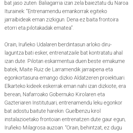
bat jaso zuten. Baliagarria izan zela baieztatu du Naroa
Iturainek: “Entrenamendu emankorrak egiteko
jarraibideak eman zizkigun. Dena ez baita frontoira
etorri eta pilotakadak ematea”.
Orain, Iruñeko Udalaren berdintasun arloko diru-
laguntza bati esker, entrenatzaile bat kontratatu ahal
izan dute. Pilotan eskarmentua duen beste emakume
batek, Maite Ruiz de Larramendik jarraipena eta
egonkortasuna emango dizkio Aldatzeren proiektuari.
Elkarteko kideek eskerrak eman nahi izan dizkiote, era
berean, Nafarroako Gobernuko Kirolaren eta
Gazteriaren Institutuari, entrenamendu leku egonkor
bat adostu baitute harekin. Guelbenzu kirol
instalazioetako frontoian entrenatzen dute gaur egun,
Iruñeko Milagrosa auzoan. “Orain, behintzat, ez dugu