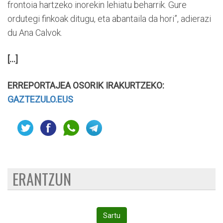
frontoia hartzeko inorekin lehiatu beharrik. Gure
ordutegi finkoak ditugu, eta abantaila da hori”, adierazi
du Ana Calvok.
[...]
ERREPORTAJEA OSORIK IRAKURTZEKO:
GAZTEZULO.EUS
ERANTZUN
Sartu