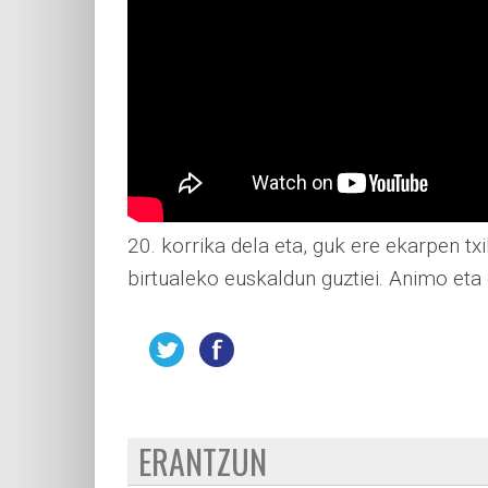
20. korrika dela eta, guk ere ekarpen tx
birtualeko euskaldun guztiei. Animo eta
ERANTZUN