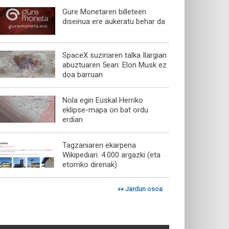
Gure Monetaren billeteen
diseinua ere aukeratu behar da
SpaceX suziriaren talka Ilargian
abuztuaren 5ean: Elon Musk ez
doa barruan
Nola egin Euskal Herriko
eklipse-mapa on bat ordu
erdian
Tagzaniaren ekarpena
Wikipediari: 4.000 argazki (eta
etorriko direnak)
»»
Jardun osoa