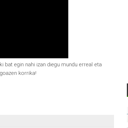
iki bat egin nahi izan diegu mundu erreal eta
 goazen korrika!