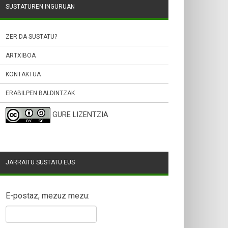
SUSTATUREN INGURUAN
ZER DA SUSTATU?
ARTXIBOA
KONTAKTUA
ERABILPEN BALDINTZAK
GURE LIZENTZIA
JARRAITU SUSTATU.EUS
E-postaz, mezuz mezu: