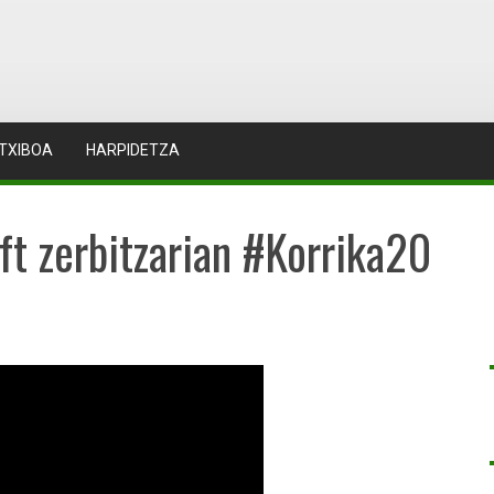
TXIBOA
HARPIDETZA
t zerbitzarian #Korrika20