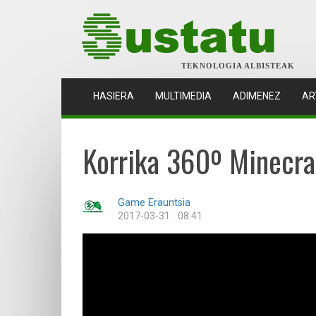
TEKNOLOGIA ALBISTEAK
(CURRENT)
HASIERA
MULTIMEDIA
ADIMENEZ
AR
Korrika 360º Minecraf
Game Erauntsia
2017-03-31 : 08:41