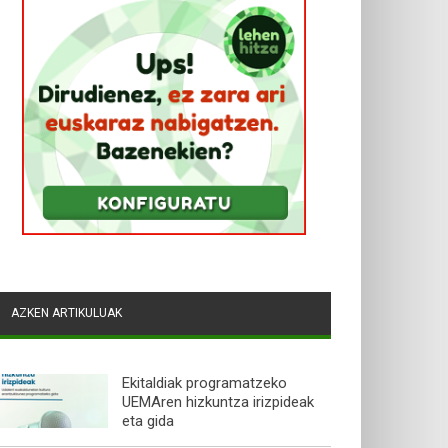
AZKEN ARTIKULUAK
Ekitaldiak programatzeko
UEMAren hizkuntza irizpideak
eta gida