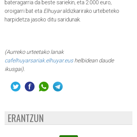
bateragarria da beste sariekin, eta 2.000 euro,
oroigarri bat eta
Elhuyar
aldizkarirako urtebeteko
harpidetza jasoko ditu saridunak.
(Aurreko urteetako lanak
cafelhuyarsariak.elhuyar.eus
helbidean daude
ikusgai).
ERANTZUN