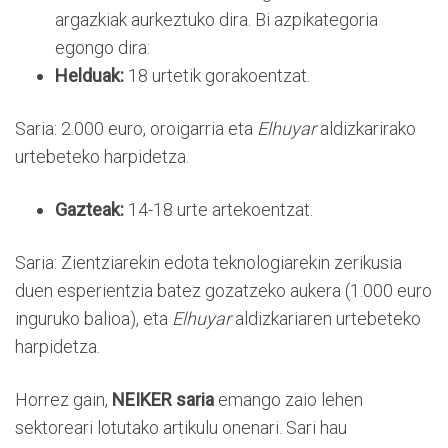
argazkiak aurkeztuko dira. Bi azpikategoria
egongo dira:
Helduak:
18 urtetik gorakoentzat.
Saria: 2.000 euro, oroigarria eta
Elhuyar
aldizkarirako
urtebeteko harpidetza.
Gazteak:
14-18 urte artekoentzat.
Saria: Zientziarekin edota teknologiarekin zerikusia
duen esperientzia batez gozatzeko aukera (1.000 euro
inguruko balioa), eta
Elhuyar
aldizkariaren urtebeteko
harpidetza.
Horrez gain,
NEIKER saria
emango zaio
lehen
sektoreari lotutako artikulu onenari. Sari hau