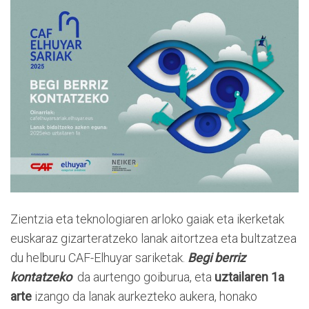
Zientzia eta teknologiaren arloko gaiak eta ikerketak
euskaraz gizarteratzeko lanak aitortzea eta bultzatzea
du helburu CAF-Elhuyar sariketak.
Begi berriz
kontatzeko
da aurtengo goiburua, eta
uztailaren 1a
arte
izango da lanak aurkezteko aukera, honako