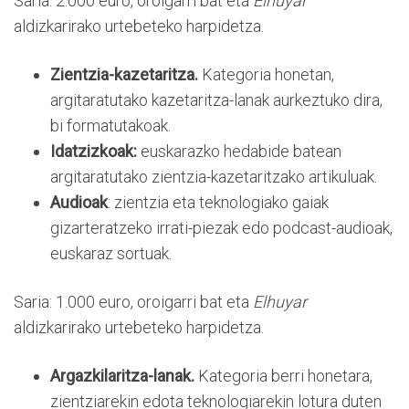
Saria: 2.000 euro, oroigarri bat eta
Elhuyar
aldizkarirako urtebeteko harpidetza.
Zientzia-kazetaritza.
Kategoria honetan,
argitaratutako kazetaritza-lanak aurkeztuko dira,
bi formatutakoak.
Idatzizkoak:
euskarazko hedabide batean
argitaratutako zientzia-kazetaritzako artikuluak.
Audioak
: zientzia eta teknologiako gaiak
gizarteratzeko irrati-piezak edo podcast-audioak,
euskaraz sortuak.
Saria: 1.000 euro, oroigarri bat eta
Elhuyar
aldizkarirako urtebeteko harpidetza.
Argazkilaritza-lanak.
Kategoria berri honetara,
zientziarekin edota teknologiarekin lotura duten