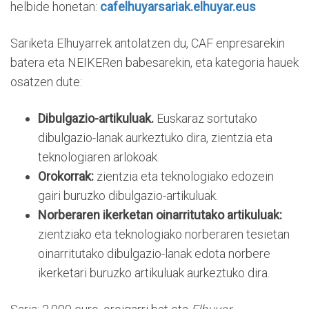
helbide honetan:
cafelhuyarsariak.elhuyar.eus
Sariketa Elhuyarrek antolatzen du, CAF enpresarekin
batera eta NEIKERen babesarekin, eta kategoria hauek
osatzen dute:
Dibulgazio-artikuluak.
Euskaraz sortutako
dibulgazio-lanak aurkeztuko dira, zientzia eta
teknologiaren arlokoak.
Orokorrak:
zientzia eta teknologiako edozein
gairi buruzko dibulgazio-artikuluak.
Norberaren ikerketan oinarritutako artikuluak:
zientziako eta teknologiako norberaren tesietan
oinarritutako dibulgazio-lanak edota norbere
ikerketari buruzko artikuluak aurkeztuko dira.