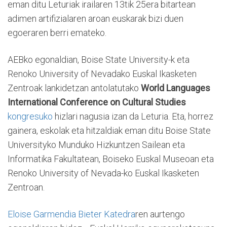
eman ditu Leturiak irailaren 13tik 25era bitartean
adimen artifizialaren aroan euskarak bizi duen
egoeraren berri emateko.
AEBko egonaldian, Boise State University-k eta
Renoko University of Nevadako Euskal Ikasketen
Zentroak lankidetzan antolatutako
World Languages
International Conference on Cultural Studies
kongresuko
hizlari nagusia izan da Leturia. Eta, horrez
gainera, eskolak eta hitzaldiak eman ditu Boise State
Universityko Munduko Hizkuntzen Sailean eta
Informatika Fakultatean, Boiseko Euskal Museoan eta
Renoko University of Nevada-ko Euskal Ikasketen
Zentroan.
Eloise Garmendia Bieter Katedra
ren aurtengo