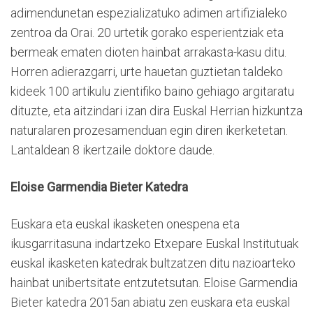
adimendunetan espezializatuko adimen artifizialeko
zentroa da Orai. 20 urtetik gorako esperientziak eta
bermeak ematen dioten hainbat arrakasta-kasu ditu.
Horren adierazgarri, urte hauetan guztietan taldeko
kideek 100 artikulu zientifiko baino gehiago argitaratu
dituzte, eta aitzindari izan dira Euskal Herrian hizkuntza
naturalaren prozesamenduan egin diren ikerketetan.
Lantaldean 8 ikertzaile doktore daude.
Eloise Garmendia Bieter Katedra
Euskara eta euskal ikasketen onespena eta
ikusgarritasuna indartzeko Etxepare Euskal Institutuak
euskal ikasketen katedrak bultzatzen ditu nazioarteko
hainbat unibertsitate entzutetsutan. Eloise Garmendia
Bieter katedra 2015an abiatu zen euskara eta euskal