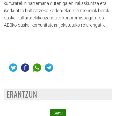
kulturarekin harremana duten gaien irakaskuntza eta
ikerkuntza bultzatzeko xedearekin. Garmendiak berak
euskal kulturarekiko izandako konpromisoagatik eta
AEBko euskal komunitatean jokatutako rolarengatik.
ERANTZUN
Sartu