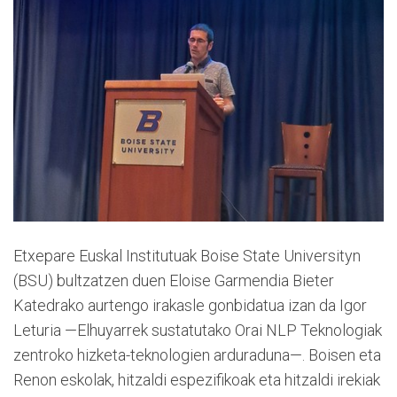
Etxepare Euskal Institutuak Boise State Universityn
(BSU) bultzatzen duen Eloise Garmendia Bieter
Katedrako aurtengo irakasle gonbidatua izan da Igor
Leturia —Elhuyarrek sustatutako Orai NLP Teknologiak
zentroko hizketa-teknologien arduraduna—. Boisen eta
Renon eskolak, hitzaldi espezifikoak eta hitzaldi irekiak