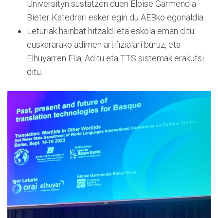
Universityn sustatzen duen Eloise Garmendia
Bieter Katedrari esker egin du AEBko egonaldia.
Leturiak hainbat hitzaldi eta eskola eman ditu
euskararako adimen artifizialari buruz, eta
Elhuyarren Elia, Aditu eta TTS sistemak erakutsi
ditu.