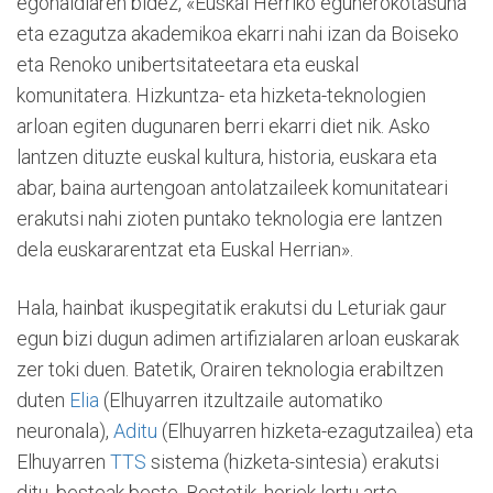
egonaldiaren bidez, «Euskal Herriko egunerokotasuna
eta ezagutza akademikoa ekarri nahi izan da Boiseko
eta Renoko unibertsitateetara eta euskal
komunitatera. Hizkuntza- eta hizketa-teknologien
arloan egiten dugunaren berri ekarri diet nik. Asko
lantzen dituzte euskal kultura, historia, euskara eta
abar, baina aurtengoan antolatzaileek komunitateari
erakutsi nahi zioten puntako teknologia ere lantzen
dela euskararentzat eta Euskal Herrian».
Hala, hainbat ikuspegitatik erakutsi du Leturiak gaur
egun bizi dugun adimen artifizialaren arloan euskarak
zer toki duen. Batetik, Orairen teknologia erabiltzen
duten
Elia
(Elhuyarren itzultzaile automatiko
neuronala),
Aditu
(Elhuyarren hizketa-ezagutzailea) eta
Elhuyarren
TTS
sistema (hizketa-sintesia) erakutsi
ditu, besteak beste. Bestetik, horiek lortu arte