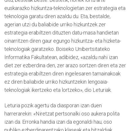
euskarazko hizkuntza-teknologietan zer estrategia eta
teknologia garatu diren azaldu du. Eta, bestalde,
agerian utzi du baliabide urriko hizkuntzek zer
estrategia erabiltzen dituzten datu-masa handietan
oinarritzen diren gaur egungo hizkuntza- eta hizketa-
teknologiak garatzeko. Boiseko Unibertsitateko
Informatika Fakultatean, adibidez, «azaldu nahi izan
diet zer ezberdina den, zer arazo sortzen diren eta zer
estrategia erabiltzen diren ingelesaren tamainakoak
ez diren baliabide urriko hizkuntzekin lengoaia-
teknologiak ikertzeko eta lortzeko», dio Leturiak.
Leturia pozik agertu da diasporan izan duen
harrerarekin: «Niretzat pertsonalki oso aukera polita
izan da. Erronka handia izan da egonaldi hau; oso
publiko ezberdinarentzako klaseak eta hitzaldiak