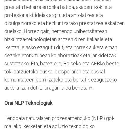
prestatu beharra erronka bat da, akademikoki eta
profesionalki, ideiak argitu eta antolatzea eta
dibulgaziorako eta hezkuntzarako prestatzea eskatzen
duelako. Horrez gain, hemengo unibertsitatean
hizkuntza-teknologietan aritzen diren irakasle eta
ikertzaile asko ezagutu dut, eta horrek aukera eman
dezake etorkizunean kolaborazioak eta lankidetzak
sustatzeko. Eta, batez ere, Boiseko eta AEBko beste
toki batzuetako euskal diasporaren eta euskal
komunitateen berri izateko eta bertatik ezagutzeko
aukera izan dut. Liluragarria da benetan».
Orai NLP Teknologiak
Lengoaia naturalaren prozesamenduko (NLP) goi-
mailako ikerketan eta soluzio teknologiko