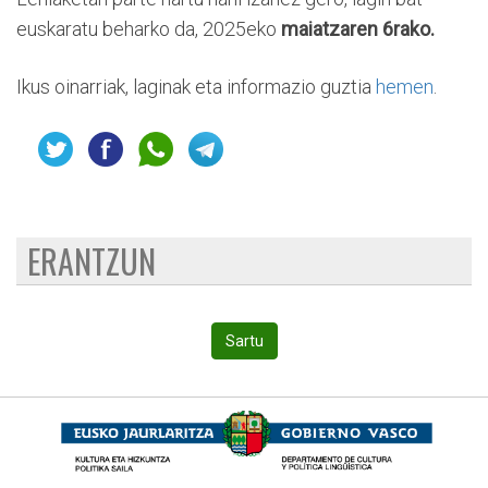
euskaratu beharko da, 2025eko
maiatzaren 6rako.
Ikus oinarriak, laginak eta informazio guztia
hemen
.
ERANTZUN
Sartu