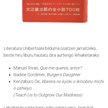
Literatura Unibertsala bilduma osatzen jarraitzeko,
beste hiru liburu hautatu dira aurtengo lehiaketarako:
Manuel Rivas,
Que me queres, amor?
Nadine Gordimer,
Burger's Daughter
Kenzaburo Oe,
Warera no kyoki o ikinobiru michi
o oshieyo
(Teach Us to Outgrow Our Madness)
Lehiaketan parte hartu nahi izanez gero, lagin bat