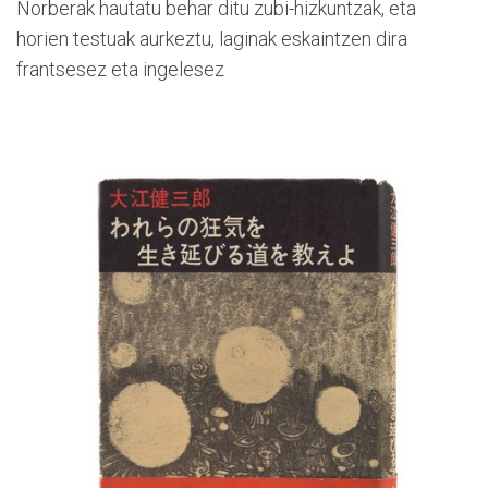
Norberak hautatu behar ditu zubi-hizkuntzak, eta
horien testuak aurkeztu, laginak eskaintzen dira
frantsesez eta ingelesez