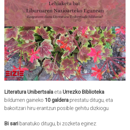
Literatura Unibertsala
eta
Urrezko Biblioteka
bildumen gaineko
10 galdera
prestatu ditugu, eta
bakoitzari hiru erantzun posible gehitu dizkiogu.
Bi sari
banatuko ditugu, bi zozketa eginez: