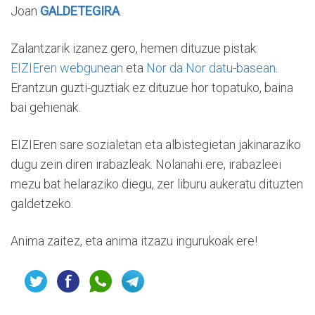
Joan
GALDETEGIRA
.
Zalantzarik izanez gero, hemen dituzue pistak:
EIZIEren webgunean
eta
Nor da Nor datu-basean
.
Erantzun guzti-guztiak ez dituzue hor topatuko, baina
bai gehienak.
EIZIEren sare sozialetan eta albistegietan jakinaraziko
dugu zein diren irabazleak. Nolanahi ere, irabazleei
mezu bat helaraziko diegu, zer liburu aukeratu dituzten
galdetzeko.
Anima zaitez, eta anima itzazu ingurukoak ere!