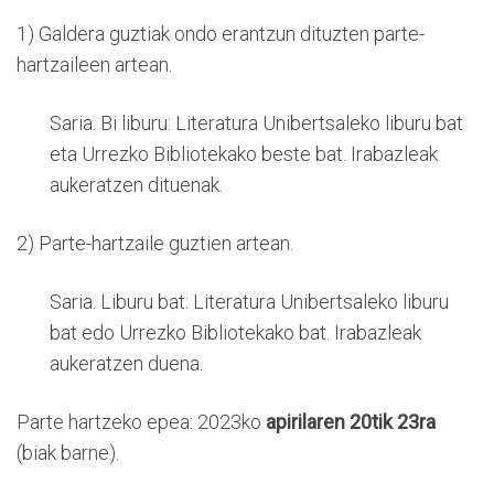
1) Galdera guztiak ondo erantzun dituzten parte-
hartzaileen artean.
Saria. Bi liburu: Literatura Unibertsaleko liburu bat
eta Urrezko Bibliotekako beste bat. Irabazleak
aukeratzen dituenak.
2) Parte-hartzaile guztien artean.
Saria. Liburu bat: Literatura Unibertsaleko liburu
bat edo Urrezko Bibliotekako bat. Irabazleak
aukeratzen duena.
Parte hartzeko epea: 2023ko
apirilaren 20tik 23ra
(biak barne).