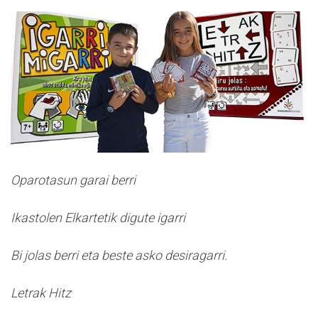
Oparotasun garai berri
Ikastolen Elkartetik digute igarri
Bi jolas berri eta beste asko desiragarri.
Letrak Hitz