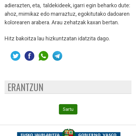
adierazten, eta, taldekideek, igarri egin beharko dute:
ahoz, mimikaz edo marraztuz, egokitutako dadoaren
kolorearen arabera. Arau zehatzak kaxan bertan.
Hitz bakoitza lau hizkuntzatan idatzita dago.
ERANTZUN
Sartu