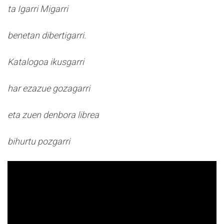
ta Igarri Migarri
benetan dibertigarri.
Katalogoa ikusgarri
har ezazue gozagarri
eta zuen denbora librea
bihurtu pozgarri