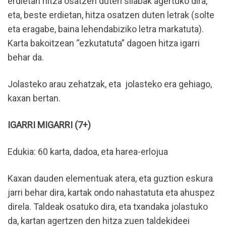
erdietan hitza osatzen duten silabak agertuko dira,
eta, beste erdietan, hitza osatzen duten letrak (solte
eta eragabe, baina lehendabiziko letra markatuta).
Karta bakoitzean “ezkutatuta” dagoen hitza igarri
behar da.
Jolasteko arau zehatzak, eta jolasteko era gehiago,
kaxan bertan.
IGARRI MIGARRI (7+)
Edukia: 60 karta, dadoa, eta harea-erlojua
Kaxan dauden elementuak atera, eta guztion eskura
jarri behar dira, kartak ondo nahastatuta eta ahuspez
direla. Taldeak osatuko dira, eta txandaka jolastuko
da, kartan agertzen den hitza zuen taldekideei