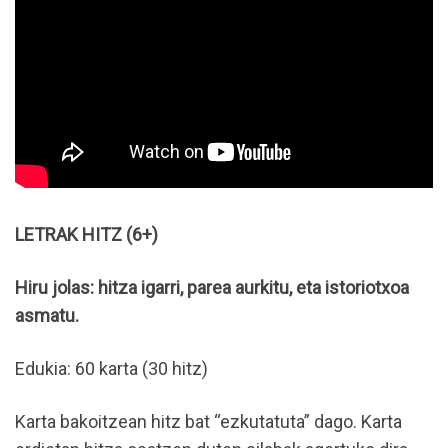
LETRAK HITZ (6+)
Hiru jolas: hitza igarri, parea aurkitu, eta istoriotxoa
asmatu.
Edukia: 60 karta (30 hitz)
Karta bakoitzean hitz bat “ezkutatuta” dago. Karta