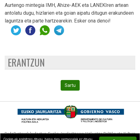
Aurtengo mintegia IMH, Ahize-AEK eta LANEKIren artean
antolatu dugu, hizlarien eta goian aipatu ditugun erakundeen
laguntza eta parte hartzearekin. Esker ona denoi!
ERANTZUN
Sartu
CodeSyntaxek kudeatua,
Eusko Jaurlaritzaren Hizkuntza Politika eta Kultura
Cookie-ak erabiltzen ditugu, baina datu pertsonalak ez ditugu