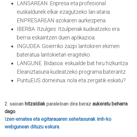
LANSAREAN: Enpresa eta profesional
euskaldunek elkar ezagutzeko lan-ataria.
ENPRESAREAN azokaren aurkezpena.
IBERBA. Itzulges: Itzulpenak kudeatzeko era
berria eskaintzen duen aplikazioa.
INGUDEA. Goierriko zazpi lantokiren ekimen
bateratua lantokietan eragiteko.
LANGUNE. Bidasoa: eskualde bat hiru hizkuntza.
Eleaniztasuna kudeatzeko programa baterantz
PuntuEUS domeinua: nola eta zergatik eskatu?
2. saioan
hitzaldiak
paraleloan dira beraz
aukeratu beharra
dago
.
I
zen-ematea eta egitarauaren xehetasunak imh-ko
webgunean dituzu eskura.