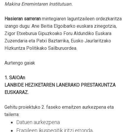
Makina Erremintaren Institutuan.
Hasieran sarreran
mintegiaren laguntzaileen ordezkaritza
izango dugu: Ane Beitia Elgoibarko euskara zinegotzia,
Zigor Etxeburua Gipuzkoako Foru Aldundiko Euskara
Zuzendaria eta Patxi Baztarrika, Eusko Jaurlaritzako
Hizkuntza Politikako Sailburuordea.
Aurtengo gaiak
1. SAIOAn
LANBIDE HEZIKETAREN LANERAKO PRESTAKUNTZA
EUSKARAZ.
Gehitu proiektuko 2. faseko emaitzen aurkezpena eta
tailerra:
Datuen aurkezpena
Eragileen ikuspegitik iritzi erronda,