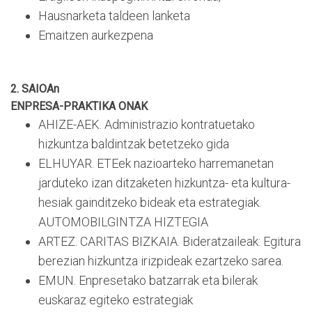
Hausnarketa taldeen lanketa
Emaitzen aurkezpena
2. SAIOAn
ENPRESA-PRAKTIKA ONAK
AHIZE-AEK. Administrazio kontratuetako
hizkuntza baldintzak betetzeko gida
ELHUYAR. ETEek nazioarteko harremanetan
jarduteko izan ditzaketen hizkuntza- eta kultura-
hesiak gainditzeko bideak eta estrategiak.
AUTOMOBILGINTZA HIZTEGIA
ARTEZ. CARITAS BIZKAIA. Bideratzaileak: Egitura
berezian hizkuntza irizpideak ezartzeko sarea.
EMUN. Enpresetako batzarrak eta bilerak
euskaraz egiteko estrategiak