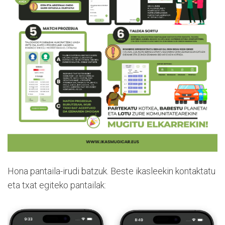
Hona pantaila-irudi batzuk. Beste ikasleekin kontaktatu
eta txat egiteko pantailak: