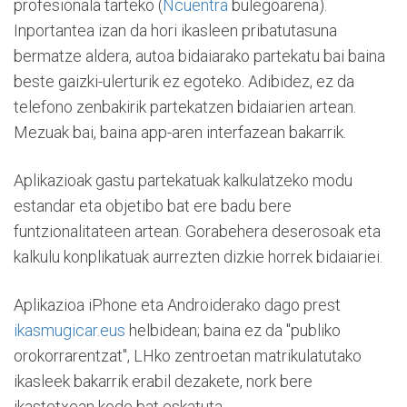
profesionala tarteko (
Ncuentra
bulegoarena).
Inportantea izan da hori ikasleen pribatutasuna
bermatze aldera, autoa bidaiarako partekatu bai baina
beste gaizki-ulerturik ez egoteko. Adibidez, ez da
telefono zenbakirik partekatzen bidaiarien artean.
Mezuak bai, baina app-aren interfazean bakarrik.
Aplikazioak gastu partekatuak kalkulatzeko modu
estandar eta objetibo bat ere badu bere
funtzionalitateen artean. Gorabehera deserosoak eta
kalkulu konplikatuak aurrezten dizkie horrek bidaiariei.
Aplikazioa iPhone eta Androiderako dago prest
ikasmugicar.eus
helbidean; baina ez da "publiko
orokorrarentzat", LHko zentroetan matrikulatutako
ikasleek bakarrik erabil dezakete, nork bere
ikastetxean kode bat eskatuta.