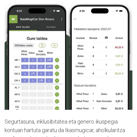
Segurtasuna, inklusibitatea eta genero ikuspegia
kontuan hartuta garatu da Ikasmugicar, aholkularitza