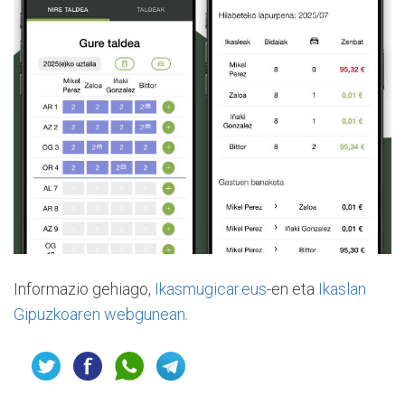
Informazio gehiago,
Ikasmugicar.eus
-en eta
Ikaslan
Gipuzkoaren webgunean
.