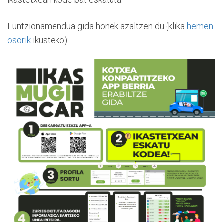
Funtzionamendua gida honek azaltzen du (klika
hemen
osorik
ikusteko):