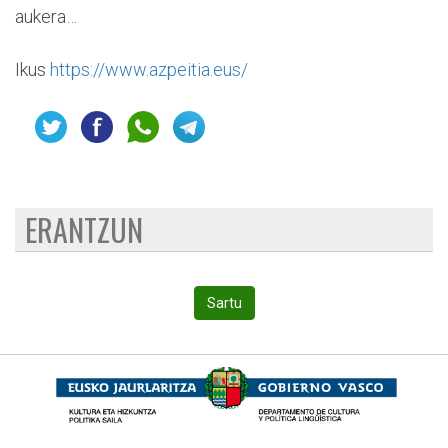
aukera…
Ikus
https://www.azpeitia.eus/
ERANTZUN
Sartu