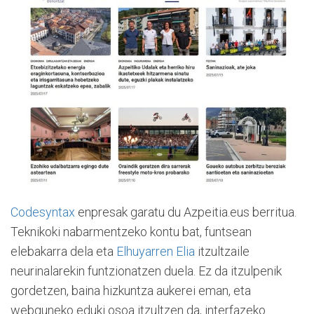
Codesyntax
enpresak garatu du Azpeitia.eus berritua.
Teknikoki nabarmentzeko kontu bat, funtsean
elebakarra dela eta
Elhuyarren Elia
itzultzaile
neurinalarekin funtzionatzen duela. Ez da itzulpenik
gordetzen, baina hizkuntza aukerei eman, eta
webguneko eduki osoa itzultzen da, interfazeko