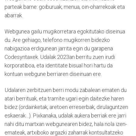
parteak barne: goiburuak, menua, oin-oharrekoak eta
abarrak.
Webgunea gailu mugikorretara egokitutako diseinua
du. Are gehiago, telefono mugikorren bidezko
nabigazioa erdigunean jarrita egin du garapena
Codesyntaxek. Udalak 2023an berritu zuen irudi
korporatiboa, eta identitate bisual hori hartu da
kontuan webgune berriaren diseinuan ere.
Udalaren zerbitzuen berri modu zabalean ematen du
atari berrituak, eta tramite ugari egin daitezke haren
bidez (ordainketak, aretoen erreserbak, dirulaguntzen
eskaerak…). Pixkanaka, udalak aukera berriak ere jarri
nahi ditu martxan webgunearen bidez, hala nola izen-
emateak, artxiboko argazki zaharrak kontsultatzeko