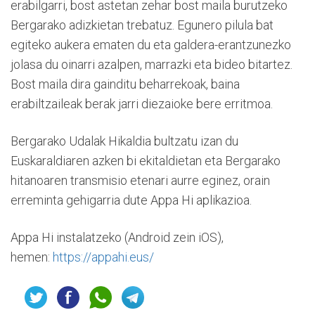
erabilgarri, bost astetan zehar bost maila burutzeko
Bergarako adizkietan trebatuz. Egunero pilula bat
egiteko aukera ematen du eta galdera-erantzunezko
jolasa du oinarri azalpen, marrazki eta bideo bitartez.
Bost maila dira gainditu beharrekoak, baina
erabiltzaileak berak jarri diezaioke bere erritmoa.
Bergarako Udalak Hikaldia bultzatu izan du
Euskaraldiaren azken bi ekitaldietan eta Bergarako
hitanoaren transmisio etenari aurre eginez, orain
erreminta gehigarria dute Appa Hi aplikazioa.
Appa Hi instalatzeko (Android zein iOS),
hemen:
https://appahi.eus/