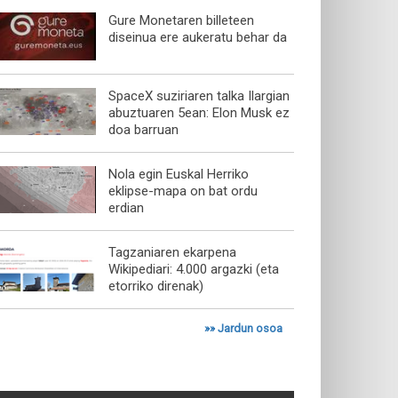
Gure Monetaren billeteen
diseinua ere aukeratu behar da
SpaceX suziriaren talka Ilargian
abuztuaren 5ean: Elon Musk ez
doa barruan
Nola egin Euskal Herriko
eklipse-mapa on bat ordu
erdian
Tagzaniaren ekarpena
Wikipediari: 4.000 argazki (eta
etorriko direnak)
»»
Jardun osoa