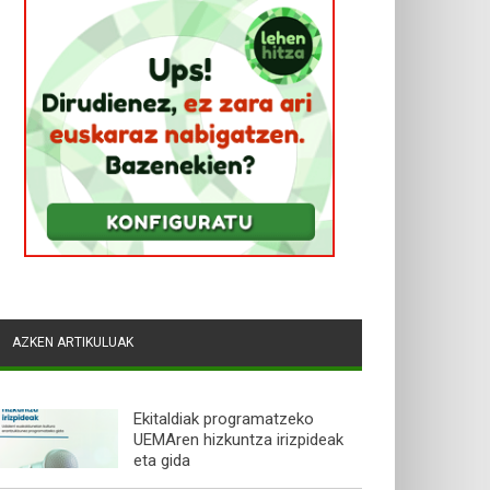
AZKEN ARTIKULUAK
Ekitaldiak programatzeko
UEMAren hizkuntza irizpideak
eta gida