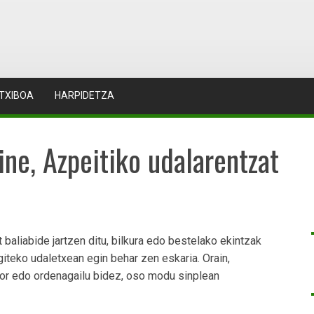
TXIBOA
HARPIDETZA
ine, Azpeitiko udalarentzat
 baliabide jartzen ditu, bilkura edo bestelako ekintzak
egiteko udaletxean egin behar zen eskaria. Orain,
ikor edo ordenagailu bidez, oso modu sinplean