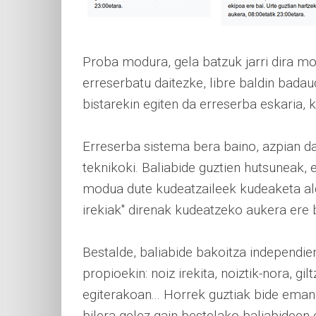
Proba modura, gela batzuk jarri dira m
erreserbatu daitezke, libre baldin bada
bistarekin egiten da erreserba eskaria, k
Erreserba sistema bera baino, azpian 
teknikoki. Baliabide guztien hutsuneak, 
modua dute kudeatzaileek kudeaketa al
irekiak" direnak kudeatzeko aukera ere 
Bestalde, baliabide bakoitza independien
propioekin: noiz irekita, noiztik-nora, gi
egiterakoan... Horrek guztiak bide emang
bilera-gelez gain bestelako baliabideen