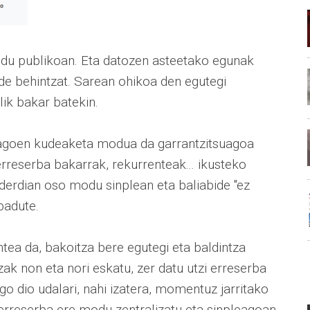
odu publikoan. Eta datozen asteetako egunak
ude behintzat. Sarean ohikoa den egutegi
lik bakar batekin.
dagoen kudeaketa modua da garrantzitsuagoa
erreserba bakarrak, rekurrenteak... ikusteko
derdian oso modu sinplean eta baliabide "ez
badute.
tea da, bakoitza bere egutegi eta baldintza
ltzak non eta nori eskatu, zer datu utzi erreserba
o dio udalari, nahi izatera, momentuz jarritako
 erreserba ere modu zentralizatu eta sinpleagoan