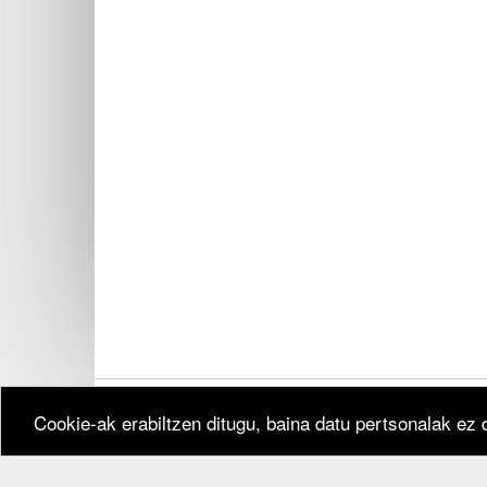
Cookie-ak erabiltzen ditugu, baina datu pertsonalak ez