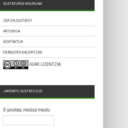
SUSTATUREN INGURUAN
ZER DA SUSTATU?
ARTXIBOA
KONTAKTUA
ERABILPEN BALDINTZAK
GURE LIZENTZIA
JARRAITU SUSTATU.EUS
E-postaz, mezuz mezu: