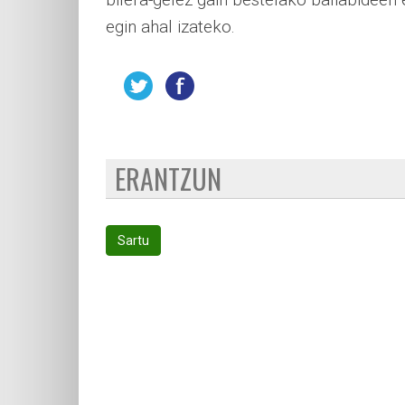
egin ahal izateko.
ERANTZUN
Sartu