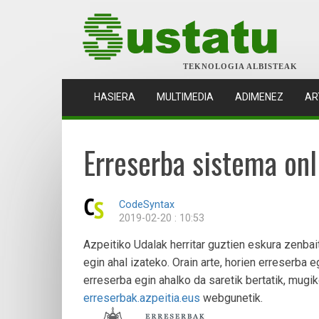
TEKNOLOGIA ALBISTEAK
(CURRENT)
HASIERA
MULTIMEDIA
ADIMENEZ
AR
Erreserba sistema onl
CodeSyntax
2019-02-20 : 10:53
Azpeitiko Udalak herritar guztien eskura zenbait
egin ahal izateko. Orain arte, horien erreserba 
erreserba egin ahalko da saretik bertatik, mug
erreserbak.azpeitia.eus
webgunetik.