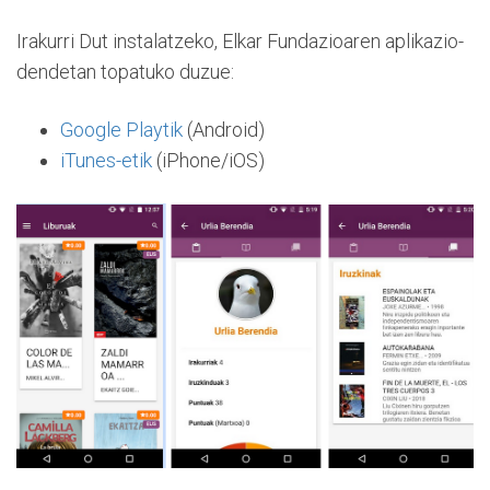
Irakurri Dut instalatzeko, Elkar Fundazioaren aplikazio-
dendetan topatuko duzue:
Google Playtik
(Android)
iTunes-etik
(iPhone/iOS)