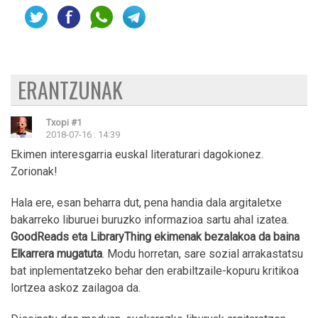
ERANTZUNAK
Txopi
#1
2018-07-16 : 14:39
Ekimen interesgarria euskal literaturari dagokionez.
Zorionak!
Hala ere, esan beharra dut, pena handia dala argitaletxe
bakarreko liburuei buruzko informazioa sartu ahal izatea.
GoodReads eta LibraryThing ekimenak bezalakoa da baina
Elkarrera mugatuta
. Modu horretan, sare sozial arrakastatsu
bat inplementatzeko behar den erabiltzaile-kopuru kritikoa
lortzea askoz zailagoa da.