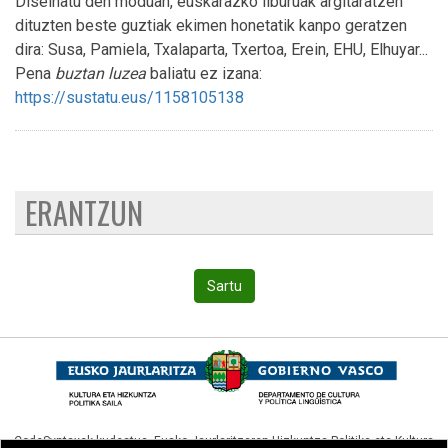
Diseinatu den moduan, euskarazko liburuak argitaratzen
dituzten beste guztiak ekimen honetatik kanpo geratzen
dira: Susa, Pamiela, Txalaparta, Txertoa, Erein, EHU, Elhuyar...
Pena
buztan luzea
baliatu ez izana:
https://sustatu.eus/1158105138
ERANTZUN
Sartu
CodeSyntaxek kudeatua,
Eusko Jaurlaritzaren Hizkuntza Politika eta Kultura