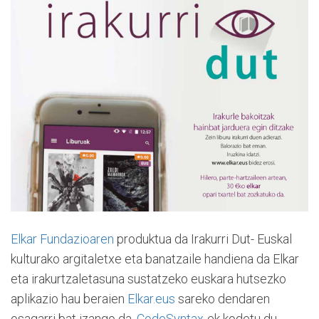
Elkar Fundazioaren
produktua da Irakurri Dut- Euskal
kulturako argitaletxe eta banatzaile handiena da Elkar
eta irakurtzaletasuna sustatzeko euskara hutsezko
aplikazio hau beraien
Elkar.eus
sareko dendaren
osagarri bat izango da.
CodeSyntax
-ek kodetu du