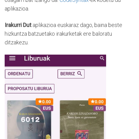
aplikazioa.
Irakurri Dut
aplikazioa euskaraz dago, baina beste
hizkuntza batzuetako irakurketak ere baloratu
ditzakezu.