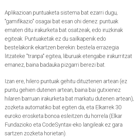
Aplikazioan puntuaketa sistema bat ezarri dugu,
"gamifikazio" osagai bat esan ohi denez: puntuak
ematen ditu irakurketa bat osatzeak, edo iruzkinak
egiteak. Puntuaketak ez du sailkapenik edo
bestelakorik ekartzen berekin: bestela errazegia
litzateke "tranpa" egitea, liburuak etengabe irakurritzat
emanez, baina badauka pizgarri berezi bat.
Izan ere, hilero puntuak gehitu dituztenen artean (ez
puntu gehien dutenen artean, baina bai gutxienez
hilaren barruan irakurketa bat markatu dutenen artean),
zozketa automatiko bat egiten da, eta Elkarrek 30
euroko erosketa bonoa esleitzen du horrela (Elkar
Fundazioko eta CodeSyntax-eko langileak ez gara
sartzen zozketa horietan).