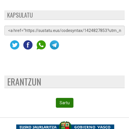
KAPSULATU
ERANTZUN
Sartu