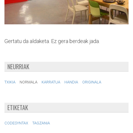
Gertatu da aldaketa. Ez gera berdeak jada.
NEURRIAK
TXIKIA
NORMALA
KARRATUA
HANDIA
ORIGINALA
ETIKETAK
CODESYNTAX
TAGZANIA