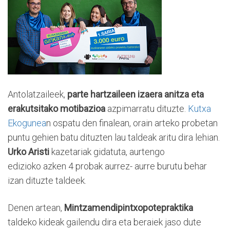
Antolatzaileek,
parte hartzaileen izaera anitza eta
erakutsitako motibazioa
azpimarratu dituzte.
Kutxa
Ekogunea
n ospatu den finalean, orain arteko probetan
puntu gehien batu dituzten lau taldeak aritu dira lehian.
Urko Aristi
kazetariak gidatuta, aurtengo
edizioko azken 4 probak aurrez- aurre burutu behar
izan dituzte taldeek.
Denen artean,
Mintzamendipintxopotepraktika
taldeko kideak gailendu dira eta beraiek jaso dute