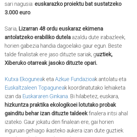
sari nagusia:
euskarazko proiektu bat sustatzeko
3.000 euro
.
Saria,
Lizarran 48 ordu euskaraz ekimena
antolatzeko erabiliko dutela
azaldu dute irabazleek,
horien gabezia handia dagoelako gaur egun. Beste
talde finalistak ere jaso dituzte sariak, g
uztiek,
Xiberuko otarreak jasoko dituzte opari.
Kutxa Ekogunea
k eta
Azkue Fundazioa
k antolatu eta
Euskaltzaleen Topagunea
k koordinatutako lehiaketa
izan da
Euskararen Ginkana
. Bi hilabetez, euskara,
hizkuntza praktika ekologikoei lotutako probak
gainditu behar izan dituzte taldeek
finalera iritsi ahal
izateko. Gaur jokatu den finalean ere, gai horien
inguruan gehiago ikasteko aukera izan dute guztiek.