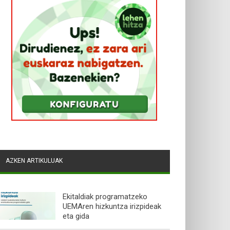
AZKEN ARTIKULUAK
Ekitaldiak programatzeko
UEMAren hizkuntza irizpideak
eta gida