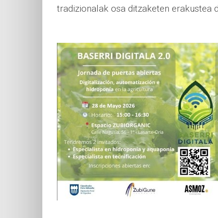
tradizionalak osa ditzaketen erakustea d