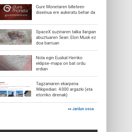
Gure Monetaren billeteen
diseinua ere aukeratu behar da
SpaceX suziriaren talka Ilargian
abuztuaren 5ean: Elon Musk ez
doa barruan
Nola egin Euskal Herriko
eklipse-mapa on bat ordu
erdian
Tagzaniaren ekarpena
Wikipediari: 4.000 argazki (eta
etorriko direnak)
»»
Jardun osoa