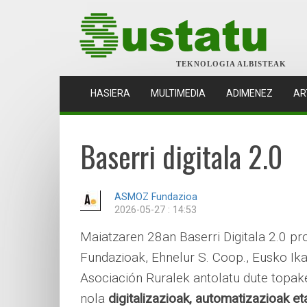
TEKNOLOGIA ALBISTEAK
(CURRENT)
HASIERA
MULTIMEDIA
ADIMENEZ
AR
Baserri digitala 2.0
ASMOZ Fundazioa
2026-05-27 : 14:53
Maiatzaren 28an Baserri Digitala 2.0 pro
Fundazioak, Ehnelur S. Coop., Eusko 
Asociación Ruralek antolatu dute topak
nola
digitalizazioak, automatizazioak e