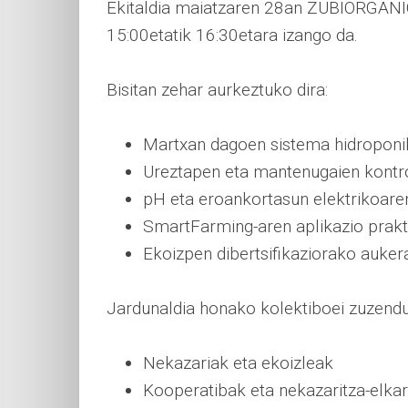
Ekitaldia maiatzaren 28an
ZUBIORGANIC 
15:00etatik 16:30etara izango da.
Bisitan zehar aurkeztuko dira:
Martxan dagoen sistema hidroponi
Ureztapen eta mantenugaien kontr
pH eta eroankortasun elektrikoare
SmartFarming-aren aplikazio prak
Ekoizpen dibertsifikaziorako auker
Jardunaldia honako kolektiboei zuzendu
Nekazariak eta ekoizleak
Kooperatibak eta nekazaritza-elka