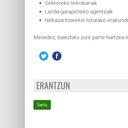
Sektoreko teknikariak
Landa-garapeneko agentziak
Nekazaritzarekin lotutako erakund
Mesedez, baieztatu zure parte-hartzea 
ERANTZUN
Sartu