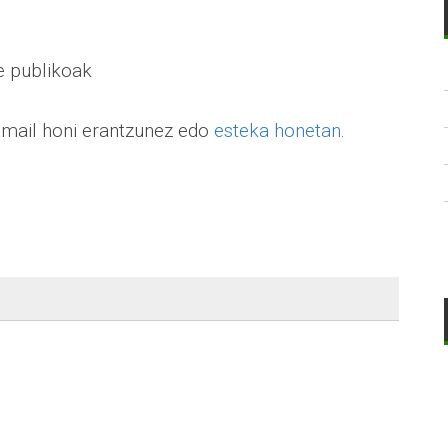
e publikoak
email honi erantzunez edo
esteka honetan
.