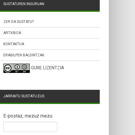
SUSTATUREN INGURUAN
ZER DA SUSTATU?
ARTXIBOA
KONTAKTUA
ERABILPEN BALDINTZAK
GURE LIZENTZIA
JARRAITU SUSTATU.EUS
E-postaz, mezuz mezu: