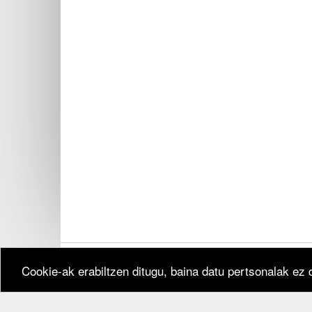
Cookie-ak erabiltzen ditugu, baina datu pertsonalak ez