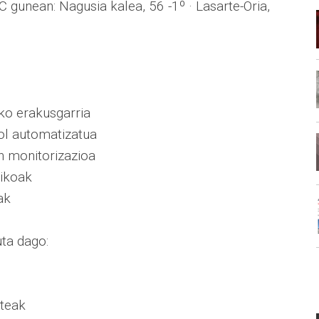
gunean: Nagusia kalea, 56 -1º · Lasarte-Oria,
ko erakusgarria
ol automatizatua
n monitorizazioa
tikoak
ak
ta dago:
rteak