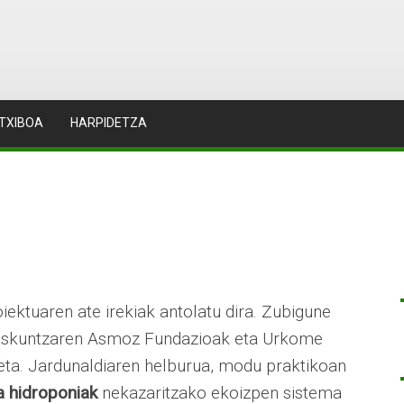
TXIBOA
HARPIDETZA
iektuaren ate irekiak antolatu dira. Zubigune
Ikaskuntzaren Asmoz Fundazioak eta Urkome
eta. Jardunaldiaren helburua, modu praktikoan
ta hidroponiak
nekazaritzako ekoizpen sistema