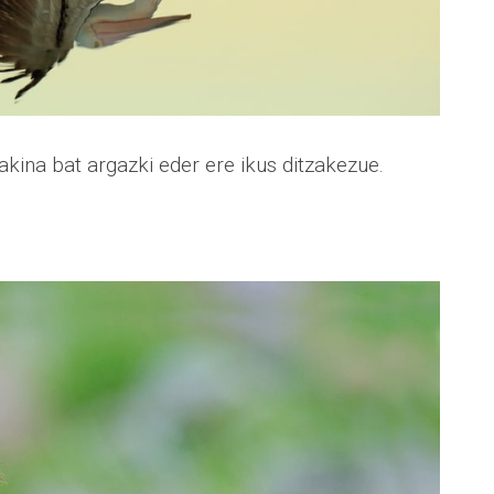
kina bat argazki eder ere ikus ditzakezue.