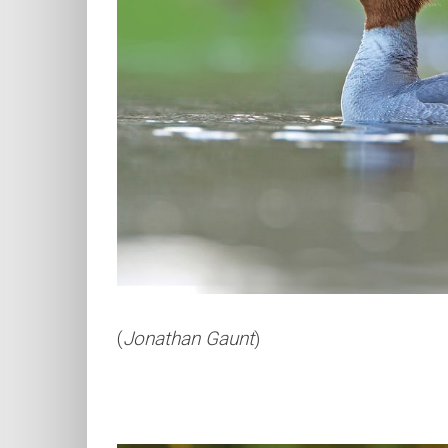
(
Jonathan Gaunt
)