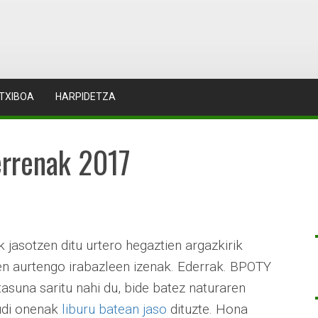
TXIBOA
HARPIDETZA
errenak 2017
 jasotzen ditu urtero hegaztien argazkirik
n aurtengo irabazleen izenak. Ederrak. BPOTY
tasuna saritu nahi du, bide batez naturaren
rudi onenak
liburu batean jaso
dituzte. Hona