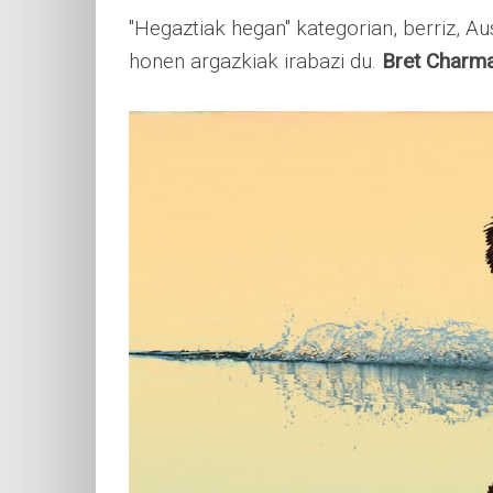
"Hegaztiak hegan" kategorian, berriz, Au
honen argazkiak irabazi du.
Bret Charm