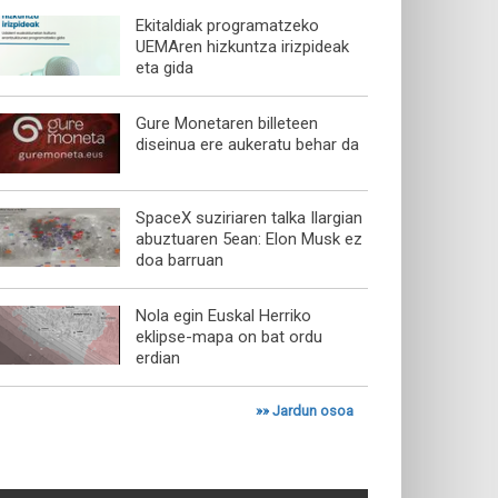
Ekitaldiak programatzeko
UEMAren hizkuntza irizpideak
eta gida
Gure Monetaren billeteen
diseinua ere aukeratu behar da
SpaceX suziriaren talka Ilargian
abuztuaren 5ean: Elon Musk ez
doa barruan
Nola egin Euskal Herriko
eklipse-mapa on bat ordu
erdian
»»
Jardun osoa