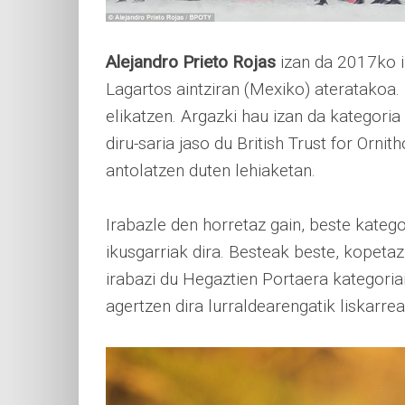
Alejandro Prieto Rojas
izan da 2017ko i
Lagartos aintziran (Mexiko) ateratakoa. 
elikatzen. Argazki hau izan da kategoria
diru-saria jaso du British Trust for Orni
antolatzen duten lehiaketan.
Irabazle den horretaz gain, beste kateg
ikusgarriak dira. Besteak beste, kopetazu
irabazi du Hegaztien Portaera kategori
agertzen dira lurraldearengatik liskarrea