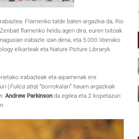
rabazlea. Flamenko talde baten argazkia da, Rio
Zenbait flamenko heldu ageri dira, euren txitoak
 nagusian irabazle izan dena, eta 5.000 liberako
thology elkarteak eta Nature Picture Libraryk
orietako irabazleak eta aipamenak ere
ri (
Fulica atra
) "borrokalari" hauen argazkiak
an.
Andrew Parkinson
da egilea eta 2 kopetazuri
n.