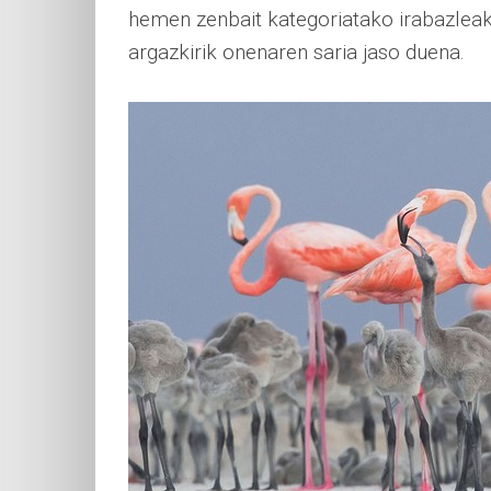
hemen zenbait kategoriatako irabazleak
argazkirik onenaren saria jaso duena.