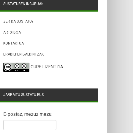
SUSTATUREN INGURUAN
ZER DA SUSTATU?
ARTXIBOA
KONTAKTUA
ERABILPEN BALDINTZAK
GURE LIZENTZIA
JARRAITU SUSTATU.EUS
E-postaz, mezuz mezu: