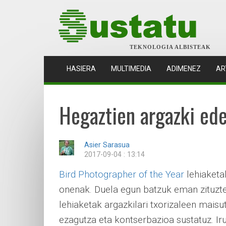
TEKNOLOGIA ALBISTEAK
(CURRENT)
HASIERA
MULTIMEDIA
ADIMENEZ
AR
Hegaztien argazki ed
Asier Sarasua
2017-09-04 : 13:14
Bird Photographer of the Year
lehiaketak
onenak. Duela egun batzuk eman zituzte
lehiaketak argazkilari txorizaleen maisu
ezagutza eta kontserbazioa sustatuz. I