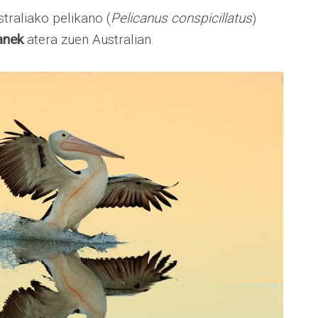
straliako pelikano (
Pelicanus conspicillatus
)
anek
atera zuen Australian.