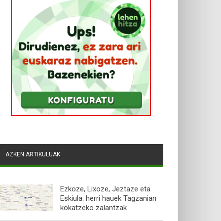
AZKEN ARTIKULUAK
Ezkoze, Lixoze, Jeztaze eta
Eskiula: herri hauek Tagzanian
kokatzeko zalantzak