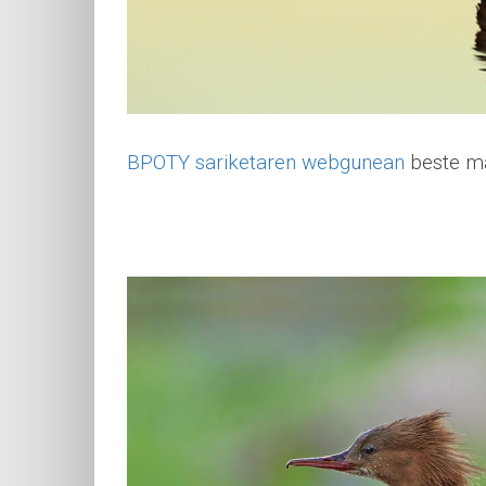
BPOTY sariketaren webgunean
beste ma