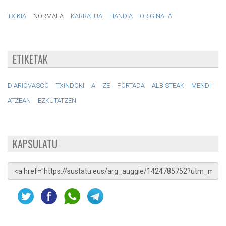
TXIKIA
NORMALA
KARRATUA
HANDIA
ORIGINALA
ETIKETAK
DIARIOVASCO
TXINDOKI
A
ZE
PORTADA
ALBISTEAK
MENDI
ATZEAN
EZKUTATZEN
KAPSULATU