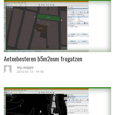
Aetxebesteren b5m2osm frogatzen
arg_auggie
2010-01-13 : 19:18