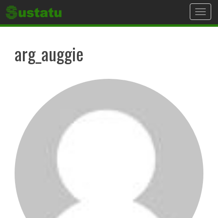
Toggl
navig
arg_auggie