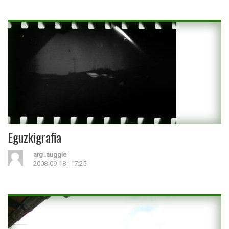
Eguzkigrafia
arg_auggie
2008-09-18 : 17:25