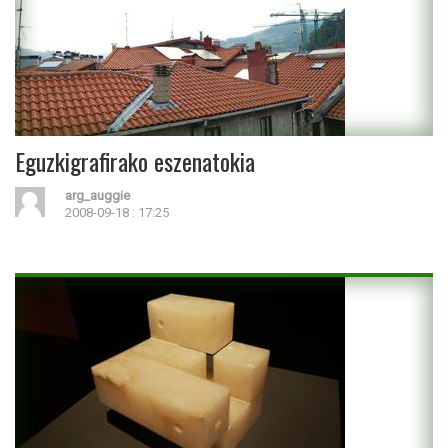
Eguzkigrafirako eszenatokia
arg_auggie
2008-09-18 : 17:25