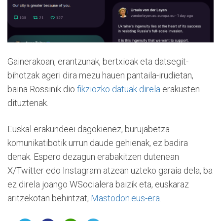
Gainerakoan, erantzunak, bertxioak eta datsegit-
bihotzak ageri dira mezu hauen pantaila-irudietan,
baina Rossinik dio
fikziozko datuak direla
erakusten
dituztenak.
Euskal erakundeei dagokienez, burujabetza
komunikatibotik urrun daude gehienak, ez badira
denak. Espero dezagun erabakitzen dutenean
X/Twitter edo Instagram atzean uzteko garaia dela, ba
ez direla joango WSocialera baizik eta, euskaraz
aritzekotan behintzat,
Mastodon.eus-era
.