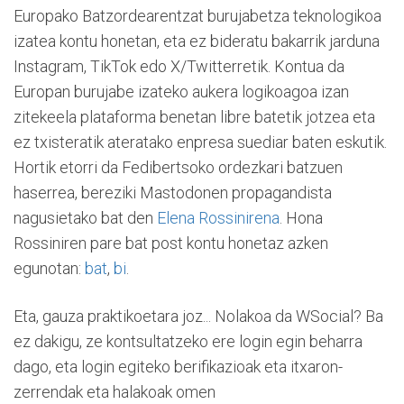
Europako Batzordearentzat burujabetza teknologikoa
izatea kontu honetan, eta ez bideratu bakarrik jarduna
Instagram, TikTok edo X/Twitterretik. Kontua da
Europan burujabe izateko aukera logikoagoa izan
zitekeela plataforma benetan libre batetik jotzea eta
ez txisteratik ateratako enpresa suediar baten eskutik.
Hortik etorri da Fedibertsoko ordezkari batzuen
haserrea, bereziki Mastodonen propagandista
nagusietako bat den
Elena Rossinirena
. Hona
Rossiniren pare bat post kontu honetaz azken
egunotan:
bat
,
bi
.
Eta, gauza praktikoetara joz... Nolakoa da WSocial? Ba
ez dakigu, ze kontsultatzeko ere login egin beharra
dago, eta login egiteko berifikazioak eta itxaron-
zerrendak eta halakoak omen