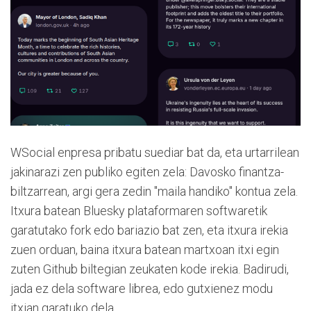
WSocial enpresa pribatu suediar bat da, eta urtarrilean
jakinarazi zen publiko egiten zela: Davosko finantza-
biltzarrean, argi gera zedin "maila handiko" kontua zela.
Itxura batean Bluesky plataformaren softwaretik
garatutako fork edo bariazio bat zen, eta itxura irekia
zuen orduan, baina itxura batean martxoan itxi egin
zuten Github biltegian zeukaten kode irekia. Badirudi,
jada ez dela software librea, edo gutxienez modu
itxian garatuko dela.