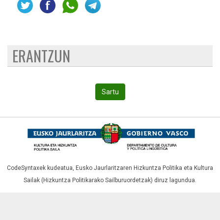
ERANTZUN
Sartu
CodeSyntaxek kudeatua,
Eusko Jaurlaritzaren Hizkuntza Politika eta Kultura
Sailak (Hizkuntza Politikarako Sailburuordetzak)
diruz lagundua.