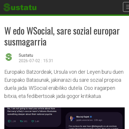
W edo WSocial, sare sozial europar
susmagarria
Sustatu
2026-07-02 : 15:31
Europako Batzordeak, Ursula von der Leyen buru duen
Europako Batasunak, jakinarazi du sare sozial propioa
duela jada: WSocial erabiliko dutela. Oso iragarpen
bitxia, eta fedibertsoak jada gogor kritikatua.