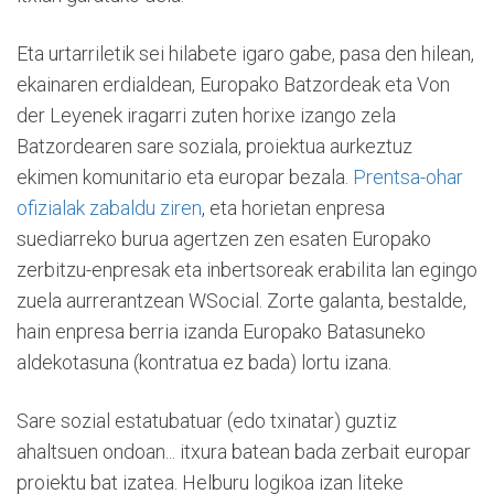
Eta urtarriletik sei hilabete igaro gabe, pasa den hilean,
ekainaren erdialdean, Europako Batzordeak eta Von
der Leyenek iragarri zuten horixe izango zela
Batzordearen sare soziala, proiektua aurkeztuz
ekimen komunitario eta europar bezala.
Prentsa-ohar
ofizialak zabaldu ziren
, eta horietan enpresa
suediarreko burua agertzen zen esaten Europako
zerbitzu-enpresak eta inbertsoreak erabilita lan egingo
zuela aurrerantzean WSocial. Zorte galanta, bestalde,
hain enpresa berria izanda Europako Batasuneko
aldekotasuna (kontratua ez bada) lortu izana.
Sare sozial estatubatuar (edo txinatar) guztiz
ahaltsuen ondoan... itxura batean bada zerbait europar
proiektu bat izatea. Helburu logikoa izan liteke