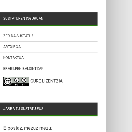
SUSTATUREN INGURUAN
ZER DA SUSTATU?
ARTXIBOA
KONTAKTUA
ERABILPEN BALDINTZAK
GURE LIZENTZIA
JARRAITU SUSTATU.EUS
E-postaz, mezuz mezu: