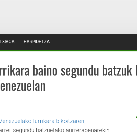
TXIBOA
HARPIDETZA
rrikara baino segundu batzuk 
Venezuelan
Venezuelako lurrikara bikoitzaren
arrei, segundu batzuetako aurrerapenarekin.