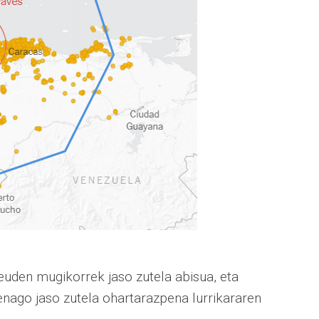
euden mugikorrek jaso zutela abisua, eta
henago jaso zutela ohartarazpena lurrikararen