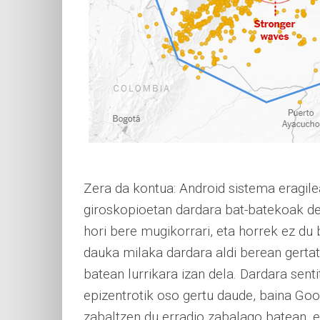
Zera da kontua: Android sistema eragil
giroskopioetan dardara bat-batekoak d
hori bere mugikorrari, eta horrek ez du
dauka milaka dardara aldi berean gertat
batean lurrikara izan dela. Dardara sent
epizentrotik oso gertu daude, baina Go
zabaltzen du erradio zabalago batean, et