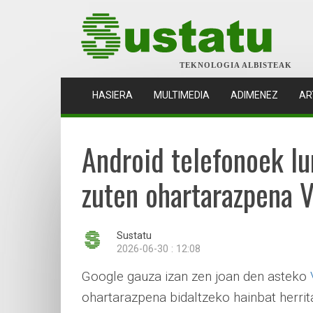
TEKNOLOGIA ALBISTEAK
(CURRENT)
HASIERA
MULTIMEDIA
ADIMENEZ
AR
Android telefonoek lu
zuten ohartarazpena 
Sustatu
2026-06-30 : 12:08
Google gauza izan zen joan den asteko
ohartarazpena bidaltzeko hainbat herrit