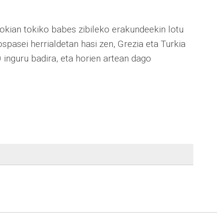
okian tokiko babes zibileko erakundeekin lotu
pasei herrialdetan hasi zen, Grezia eta Turkia
inguru badira, eta horien artean dago