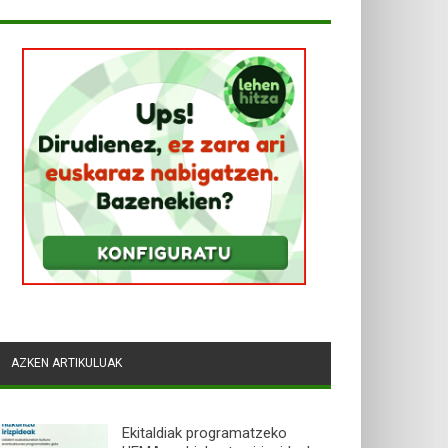
AZKEN ARTIKULUAK
Ekitaldiak programatzeko