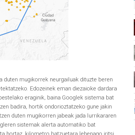
ea duten mugikorrek neurgailuak dituzte beren
etektatzeko. Edozeinek eman diezaioke dardara
 bestelako eraginik, baina Googlek sistema bat
zen badira, hortik ondorioztatzeko gune jakin
itzen duten mugikorren jabeak jada lurrikararen
ogleren sistemak alerta automatiko bat
a hortaz, kilometro batzuetara lehenago iritsi