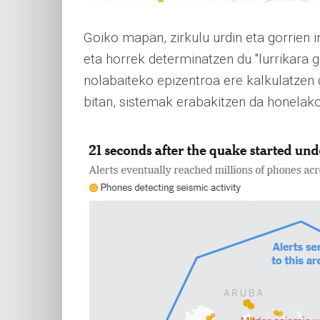
Goiko mapan, zirkulu urdin eta gorrien 
eta horrek determinatzen du "lurrikara g
nolabaiteko epizentroa ere kalkulatzen 
bitan, sistemak erabakitzen da honelak