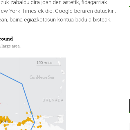
uk zabaldu dira joan den astetik, fidagarriak
 New York Times-ek dio, Google beraren datuekin,
ean, baina egiazkotasun kontua badu albisteak.