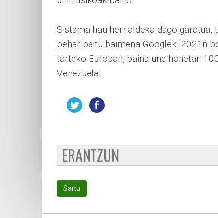
uhin fisikoak baino.
Sistema hau herrialdeka dago garatua, t
behar baitu baimena Googlek. 2021n bos
tarteko Europan, baina une honetan 100 
Venezuela.
ERANTZUN
Sartu