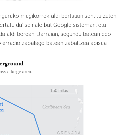
inguruko mugikorrek aldi bertsuan sentitu zuten,
ertatu da" seinale bat Google sisteman, eta
da aldi berean. Jarraian, segundu batean edo
o erradio zabalago batean zabaltzea abisua: