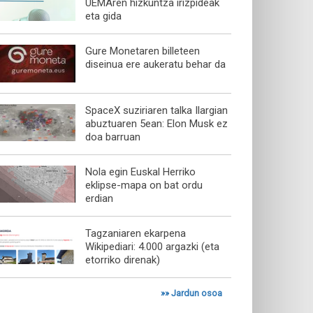
UEMAren hizkuntza irizpideak
eta gida
Gure Monetaren billeteen
diseinua ere aukeratu behar da
SpaceX suziriaren talka Ilargian
abuztuaren 5ean: Elon Musk ez
doa barruan
Nola egin Euskal Herriko
eklipse-mapa on bat ordu
erdian
Tagzaniaren ekarpena
Wikipediari: 4.000 argazki (eta
etorriko direnak)
»»
Jardun osoa