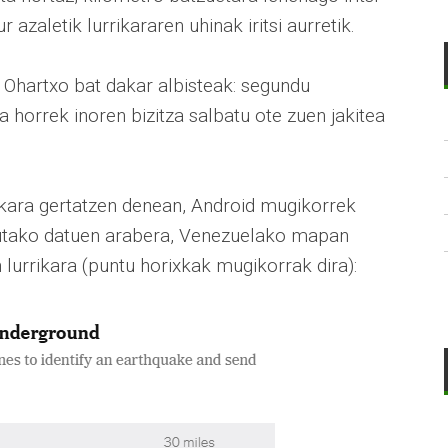
 azaletik lurrikararen uhinak iritsi aurretik.
. Ohartxo bat dakar albisteak: segundu
 horrek inoren bizitza salbatu ote zuen jakitea
ikara gertatzen denean, Android mugikorrek
dutako datuen arabera, Venezuelako mapan
lurrikara (puntu horixkak mugikorrak dira):