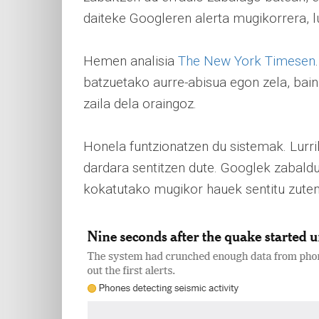
daiteke Googleren alerta mugikorrera, lur
Hemen analisia
The New York Timesen
batzuetako aurre-abisua egon zela, baina
zaila dela oraingoz.
Honela funtzionatzen du sistemak. Lurr
dardara sentitzen dute. Googlek zabal
kokatutako mugikor hauek sentitu zuten 