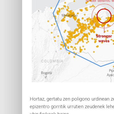
Hortaz, gertatu zen poligono urdinean z
epizentro gorritik urrutien zeudenek le