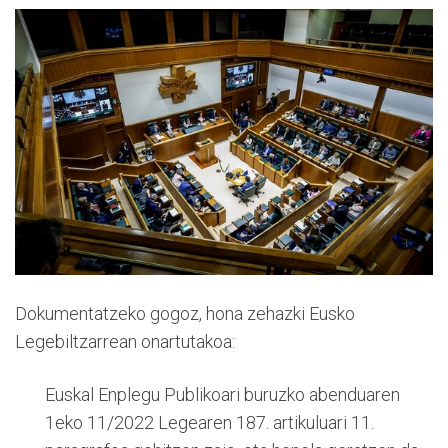
Dokumentatzeko gogoz, hona zehazki Eusko
Legebiltzarrean onartutakoa:
Euskal Enplegu Publikoari buruzko abenduaren
1eko 11/2022 Legearen 187. artikuluari 11.