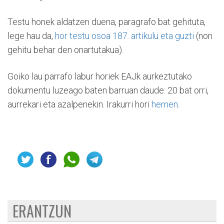
Testu honek aldatzen duena, paragrafo bat gehituta,
lege hau da,
hor testu osoa 187. artikulu eta guzti
(non
gehitu behar den onartutakua).
Goiko lau parrafo labur horiek EAJk aurkeztutako
dokumentu luzeago baten barruan daude: 20 bat orri,
aurrekari eta azalpenekin. Irakurri hori
hemen
.
ERANTZUN