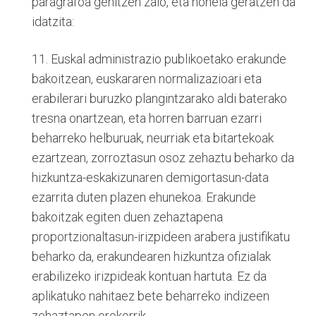
paragrafoa gehitzen zaio, eta honela geratzen da
idatzita:
11. Euskal administrazio publikoetako erakunde
bakoitzean, euskararen normalizazioari eta
erabilerari buruzko plangintzarako aldi baterako
tresna onartzean, eta horren barruan ezarri
beharreko helburuak, neurriak eta bitartekoak
ezartzean, zorroztasun osoz zehaztu beharko da
hizkuntza-eskakizunaren demigortasun-data
ezarrita duten plazen ehunekoa. Erakunde
bakoitzak egiten duen zehaztapena
proportzionaltasun-irizpideen arabera justifikatu
beharko da, erakundearen hizkuntza ofizialak
erabilizeko irizpideak kontuan hartuta. Ez da
aplikatuko nahitaez bete beharreko indizeen
zehaztapen orokorrik.