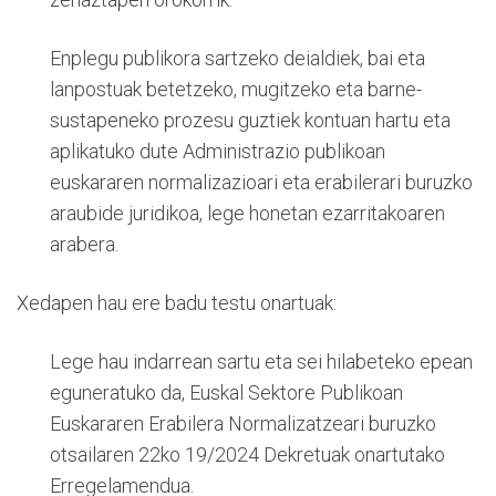
Enplegu publikora sartzeko deialdiek, bai eta
lanpostuak betetzeko, mugitzeko eta barne-
sustapeneko prozesu guztiek kontuan hartu eta
aplikatuko dute Administrazio publikoan
euskararen normalizazioari eta erabilerari buruzko
araubide juridikoa, lege honetan ezarritakoaren
arabera.
Xedapen hau ere badu testu onartuak:
Lege hau indarrean sartu eta sei hilabeteko epean
eguneratuko da, Euskal Sektore Publikoan
Euskararen Erabilera Normalizatzeari buruzko
otsailaren 22ko 19/2024 Dekretuak onartutako
Erregelamendua.