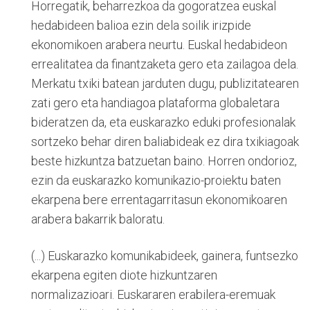
Horregatik, beharrezkoa da gogoratzea euskal
hedabideen balioa ezin dela soilik irizpide
ekonomikoen arabera neurtu. Euskal hedabideon
errealitatea da finantzaketa gero eta zailagoa dela.
Merkatu txiki batean jarduten dugu, publizitatearen
zati gero eta handiagoa plataforma globaletara
bideratzen da, eta euskarazko eduki profesionalak
sortzeko behar diren baliabideak ez dira txikiagoak
beste hizkuntza batzuetan baino. Horren ondorioz,
ezin da euskarazko komunikazio-proiektu baten
ekarpena bere errentagarritasun ekonomikoaren
arabera bakarrik baloratu.
(...) Euskarazko komunikabideek, gainera, funtsezko
ekarpena egiten diote hizkuntzaren
normalizazioari. Euskararen erabilera-eremuak