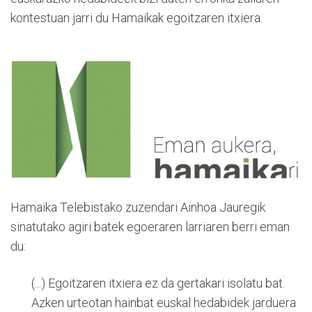
kontestuan jarri du Hamaikak egoitzaren itxiera.
Hamaika Telebistako zuzendari Ainhoa Jauregik
sinatutako agiri batek egoeraren larriaren berri eman
du:
(...) Egoitzaren itxiera ez da gertakari isolatu bat.
Azken urteotan hainbat euskal hedabidek jarduera