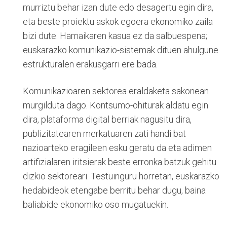
murriztu behar izan dute edo desagertu egin dira,
eta beste proiektu askok egoera ekonomiko zaila
bizi dute. Hamaikaren kasua ez da salbuespena;
euskarazko komunikazio-sistemak dituen ahulgune
estrukturalen erakusgarri ere bada.
Komunikazioaren sektorea eraldaketa sakonean
murgilduta dago. Kontsumo-ohiturak aldatu egin
dira, plataforma digital berriak nagusitu dira,
publizitatearen merkatuaren zati handi bat
nazioarteko eragileen esku geratu da eta adimen
artifizialaren iritsierak beste erronka batzuk gehitu
dizkio sektoreari. Testuinguru horretan, euskarazko
hedabideok etengabe berritu behar dugu, baina
baliabide ekonomiko oso mugatuekin.