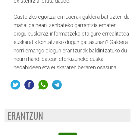
existentzia lotuta daude.
Gasteizko egoitzaren itxierak galdera bat uzten du
mahai gainean: zenbateko garrantzia ematen
diogu euskaraz informatzeko eta gure errealitatea
euskaratik kontatzeko dugun gaitasunari? Galdera
horri emango diogun erantzunak baldintzatuko du
neurri handi batean etorkizuneko euskal
hedabideen eta euskararen beraren osasuna.
ERANTZUN