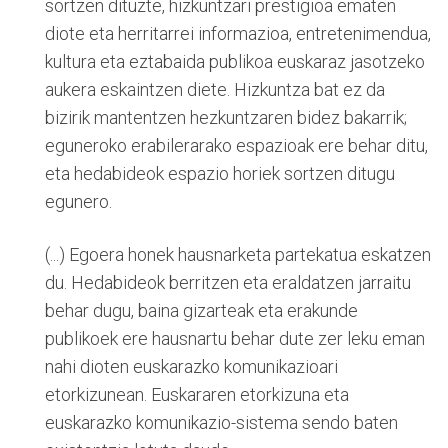
sortzen dituzte, hizkuntzari prestigioa ematen
diote eta herritarrei informazioa, entretenimendua,
kultura eta eztabaida publikoa euskaraz jasotzeko
aukera eskaintzen diete. Hizkuntza bat ez da
bizirik mantentzen hezkuntzaren bidez bakarrik;
eguneroko erabilerarako espazioak ere behar ditu,
eta hedabideok espazio horiek sortzen ditugu
egunero.
(...) Egoera honek hausnarketa partekatua eskatzen
du. Hedabideok berritzen eta eraldatzen jarraitu
behar dugu, baina gizarteak eta erakunde
publikoek ere hausnartu behar dute zer leku eman
nahi dioten euskarazko komunikazioari
etorkizunean. Euskararen etorkizuna eta
euskarazko komunikazio-sistema sendo baten