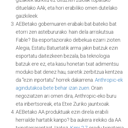
dituelako AAk, eta hori erabiliko omen dutelako
gaizkileek.
AEBetako gobernuaren erabaki bat-bateko bat
etorri zen astebururako: hain dela arriskutsua
Fable? Ba esportaziorako debekua ezarri zioten.
Alegia, Estatu Batuetatik arma jakin batzuk ezin
esportatu daitezkeen bezala, ba teknologia
batzuk ere ez, eta kasu honetan txat adimentsu
moduko bat denez hau, saretik zerbitzua kentzea
da "ezin inportatu" horrek dakarrena.
Anthropic-ek
agindutakoa bete behar izan zuen
. Orain
negoziatzen ari omen dira, Anthropic-eko buru
eta inbertsoreak, eta Etxe Zuriko jauntxoak.
AEBetako AA produktuak ezin direla erabili
herrialde hartatik kanpo? ba aukera irekiko da AA
txinatarrarentzat. Izatez,
Kimi 2.7
eredu txinatarra