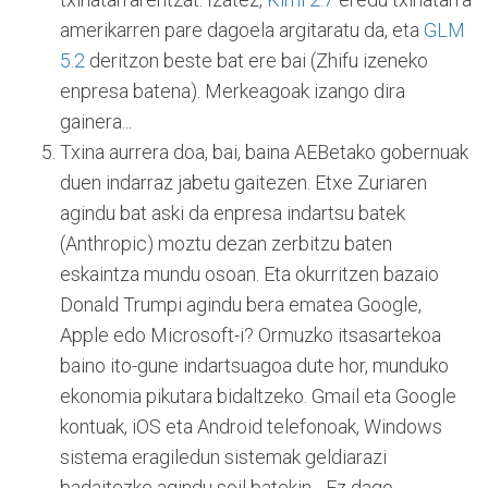
amerikarren pare dagoela argitaratu da, eta
GLM
5.2
deritzon beste bat ere bai (Zhifu izeneko
enpresa batena). Merkeagoak izango dira
gainera...
Txina aurrera doa, bai, baina AEBetako gobernuak
duen indarraz jabetu gaitezen. Etxe Zuriaren
agindu bat aski da enpresa indartsu batek
(Anthropic) moztu dezan zerbitzu baten
eskaintza mundu osoan. Eta okurritzen bazaio
Donald Trumpi agindu bera ematea Google,
Apple edo Microsoft-i? Ormuzko itsasartekoa
baino ito-gune indartsuagoa dute hor, munduko
ekonomia pikutara bidaltzeko. Gmail eta Google
kontuak, iOS eta Android telefonoak, Windows
sistema eragiledun sistemak geldiarazi
badaitezke agindu soil batekin... Ez dago