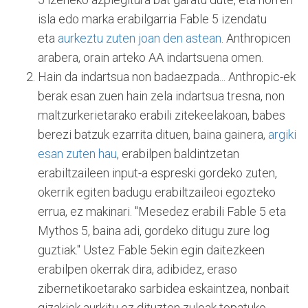
isla edo marka erabilgarria Fable 5 izendatu
eta
aurkeztu zuten joan den astean
. Anthropicen
arabera, orain arteko AA indartsuena omen.
Hain da indartsua non badaezpada... Anthropic-ek
berak esan zuen hain zela indartsua tresna, non
maltzurkerietarako erabili zitekeelakoan, babes
berezi batzuk ezarrita dituen, baina gainera,
argiki
esan zuten hau
, erabilpen baldintzetan
erabiltzaileen input-a espreski gordeko zuten,
okerrik egiten badugu erabiltzaileoi egozteko
errua, ez makinari. "Mesedez erabili Fable 5 eta
Mythos 5, baina adi, gordeko ditugu zure log
guztiak." Ustez Fable 5ekin egin daitezkeen
erabilpen okerrak dira, adibidez, eraso
zibernetikoetarako sarbidea eskaintzea, nonbait
gizakiek aurkitu ez dituzten zuloak topatuko