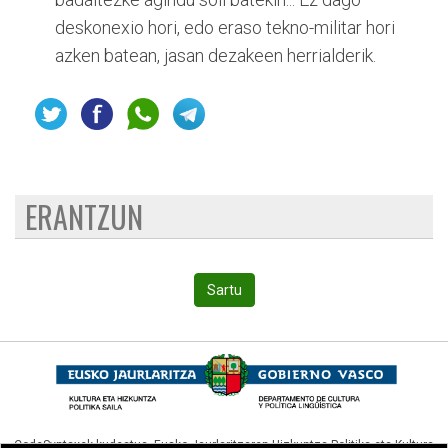
deskonexio hori, edo eraso tekno-militar hori
azken batean, jasan dezakeen herrialderik.
ERANTZUN
Sartu
CodeSyntaxek kudeatua,
Eusko Jaurlaritzaren Hizkuntza Politika eta Kultura