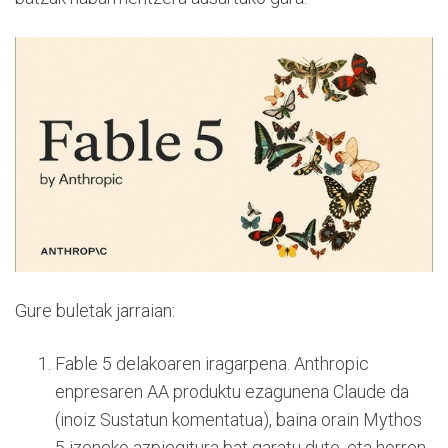
Gure buletak jarraian:
Fable 5 delakoaren iragarpena. Anthropic
enpresaren AA produktu ezagunena Claude da
(inoiz Sustatun komentatua), baina orain Mythos
5 izeneko azpiegitura bat garatu dute, eta horren