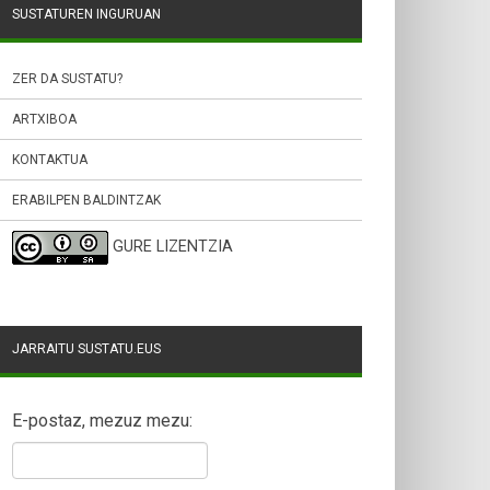
SUSTATUREN INGURUAN
ZER DA SUSTATU?
ARTXIBOA
KONTAKTUA
ERABILPEN BALDINTZAK
GURE LIZENTZIA
JARRAITU SUSTATU.EUS
E-postaz, mezuz mezu: