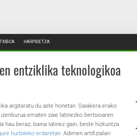
TXIBOA
HARPIDETZA
en entziklika teknologikoa
lika argitaratu du aste honetan. Saiakera erako
ta izenburua ematen zaie latinezko bertsioaren
a hau beraz, baina latinez gain, beste hizkuntza
ure hurbileko erdaretan
. Adimen artifizialari