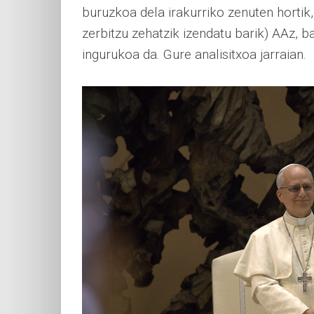
buruzkoa dela irakurriko zenuten hortik
zerbitzu zehatzik izendatu barik) AAz, 
ingurukoa da. Gure analisitxoa jarraian.