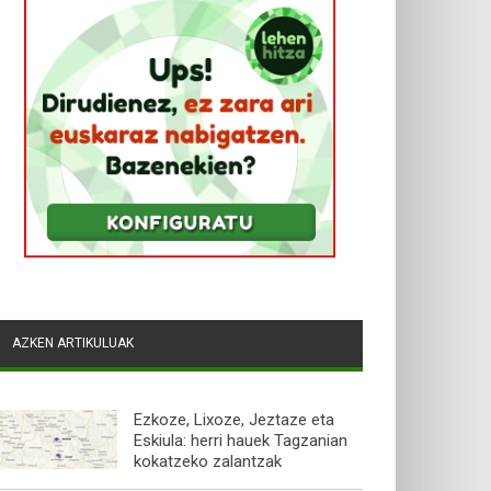
AZKEN ARTIKULUAK
Ezkoze, Lixoze, Jeztaze eta
Eskiula: herri hauek Tagzanian
kokatzeko zalantzak