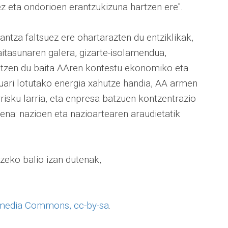
 eta ondorioen erantzukizuna hartzen ere".
ntza faltsuez ere ohartarazten du entziklikak,
aitasunaren galera, gizarte-isolamendua,
ipatzen du baita AAren kontestu ekonomiko eta
uari lotutako energia xahutze handia, AA armen
isku larria, eta enpresa batzuen kontzentrazio
ena: nazioen eta nazioartearen araudietatik
tzeko balio izan dutenak,
media Commons, cc-by-sa
.