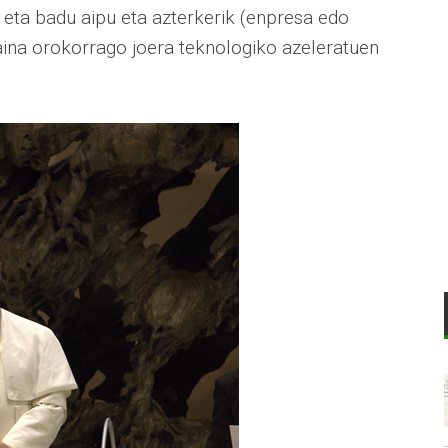
, eta badu aipu eta azterkerik (enpresa edo
baina orokorrago joera teknologiko azeleratuen