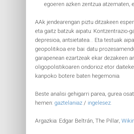
egoeren azken zentzua atzematen, ez
AAk jendearengan piztu ditzakeen espera
eta gaitz batzuk aipatu: Kontzentrazio-g
depresioa, antsietatea... Eta testuak a
geopolitikoa ere bai: datu prozesamend
garapenean ezartzeak ekar dezakeen arr
oligopolistikoaren ondorioz etor daiteke
kanpoko botere baten hegemonia.
Beste analisi gehigarri parea, gurea osa
hemen:
gaztelaniaz
/
ingelesez
.
Argazkia: Edgar Beltrán, The Pillar,
Wiki