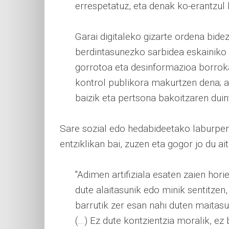
errespetatuz, eta denak ko-erantzu
Garai digitaleko gizarte ordena bid
berdintasunezko sarbidea eskainiko d
gorrotoa eta desinformazioa borroka
kontrol publikora makurtzen dena; a
baizik eta pertsona bakoitzaren duin
Sare sozial edo hedabideetako laburpen
entziklikan bai, zuzen eta gogor jo du ai
"Adimen artifiziala esaten zaien hori
dute alaitasunik edo minik sentitzen
barrutik zer esan nahi duten maitas
(...) Ez dute kontzientzia moralik, ez