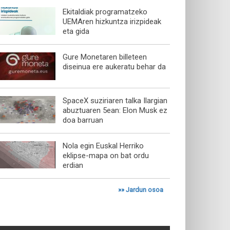
Ekitaldiak programatzeko
UEMAren hizkuntza irizpideak
eta gida
Gure Monetaren billeteen
diseinua ere aukeratu behar da
SpaceX suziriaren talka Ilargian
abuztuaren 5ean: Elon Musk ez
doa barruan
Nola egin Euskal Herriko
eklipse-mapa on bat ordu
erdian
»»
Jardun osoa