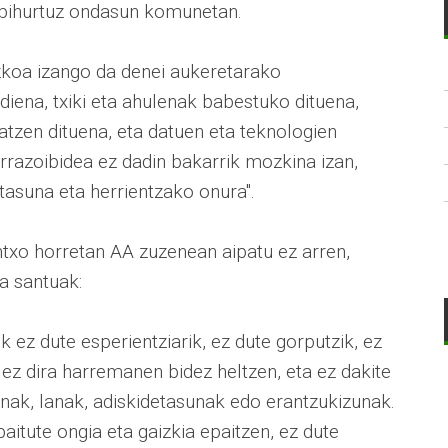
l bihurtuz ondasun komunetan.
ezkoa izango da denei aukeretarako
iena, txiki eta ahulenak babestuko dituena,
tzen dituena, eta datuen eta teknologien
rrazoibidea ez dadin bakarrik mozkina izan,
tasuna eta herrientzako onura".
txo horretan AA zuzenean aipatu ez arren,
ta santuak:
ek ez dute esperientziarik, ez dute gorputzik, ez
, ez dira harremanen bidez heltzen, eta ez dakite
unak, lanak, adiskidetasunak edo erantzukizunak.
 baitute ongia eta gaizkia epaitzen, ez dute