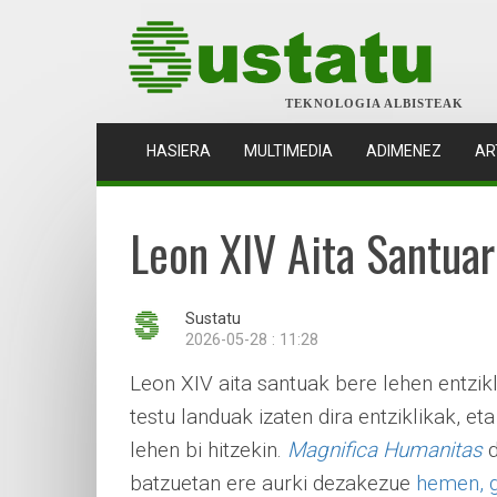
TEKNOLOGIA ALBISTEAK
(CURRENT)
HASIERA
MULTIMEDIA
ADIMENEZ
AR
Leon XIV Aita Santuar
Sustatu
2026-05-28 : 11:28
Leon XIV aita santuak bere lehen entzik
testu landuak izaten dira entziklikak, e
lehen bi hitzekin.
Magnifica Humanitas
d
batzuetan ere aurki dezakezue
hemen, g