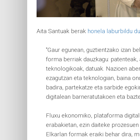
Aita Santuak berak
honela laburbildu du
"Gaur egunean, guztientzako izan be
forma berriak dauzkagu: patenteak, a
teknologikoak, datuak. Nazioen aber
ezagutzan eta teknologian, baina on
badira, partekatze eta sarbide egokir
digitalean barneratutakoen eta bazt
Fluxu ekonomiko, plataforma digita
erabakietan, ezin daiteke prozesuen
Elkarlan formak eraiki behar dira,