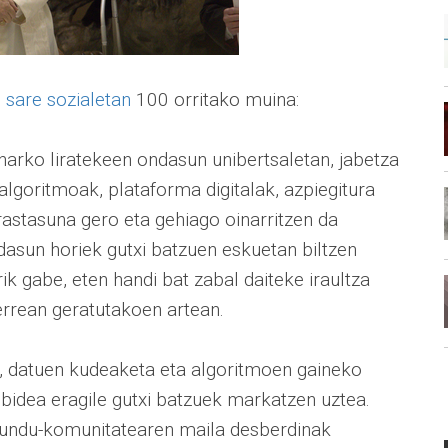
 sare sozialetan
100 orritako muina:
harko liratekeen ondasun unibertsaletan, jabetza
lgoritmoak, plataforma digitalak, azpiegitura
astasuna gero eta gehiago oinarritzen da
dasun horiek gutxi batzuen eskuetan biltzen
ik gabe, eten handi bat zabal daiteke iraultza
errean geratutakoen artean.
l, datuen kudeaketa eta algoritmoen gaineko
 bidea eragile gutxi batzuek markatzen uztea.
 mundu-komunitatearen maila desberdinak