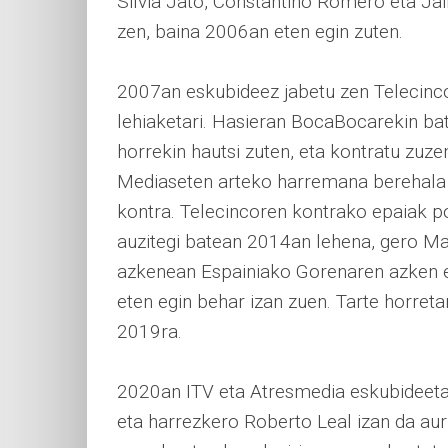
Silvia Jato, Constantino Romero eta Jai
zen, baina 2006an eten egin zuten.
2007an eskubideez jabetu zen Telecinco 
lehiaketari. Hasieran BocaBocarekin bat
horrekin hautsi zuten, eta kontratu zuze
Mediaseten arteko harremana berehala o
kontra. Telecincoren kontrako epaiak pol
auzitegi batean 2014an lehena, gero Ma
azkenean Espainiako Gorenaren azken e
eten egin behar izan zuen. Tarte horreta
2019ra.
2020an ITV eta Atresmedia eskubideetab a
eta harrezkero Roberto Leal izan da au