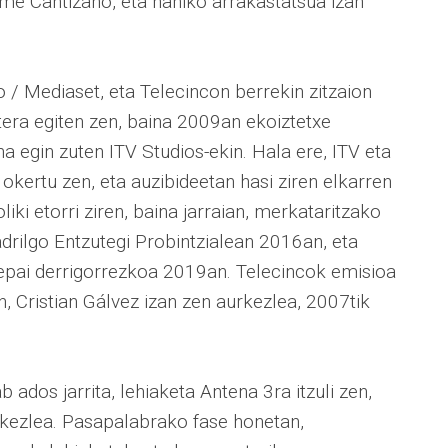
me Cantizano, eta nahiko arrakastatsua izan
/ Mediaset, eta Telecincon berrekin zitzaion
era egiten zen, baina 2009an ekoiztetxe
na egin zuten ITV Studios-ekin. Hala ere, ITV eta
kertu zen, eta auzibideetan hasi ziren elkarren
iki etorri ziren, baina jarraian, merkataritzako
drilgo Entzutegi Probintzialean 2016an, eta
pai derrigorrezkoa 2019an. Telecincok emisioa
n, Cristian Gálvez izan zen aurkezlea, 2007tik
dos jarrita, lehiaketa Antena 3ra itzuli zen,
rkezlea. Pasapalabrako fase honetan,