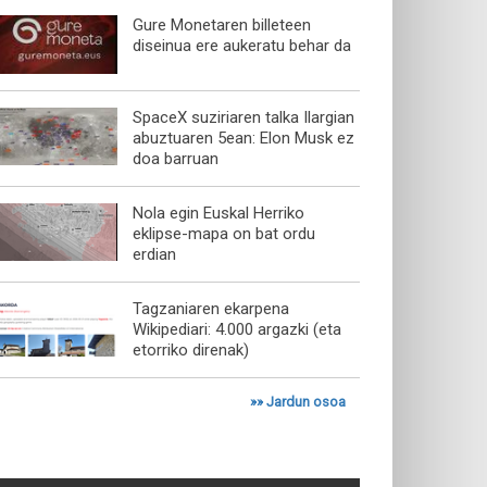
Gure Monetaren billeteen
diseinua ere aukeratu behar da
SpaceX suziriaren talka Ilargian
abuztuaren 5ean: Elon Musk ez
doa barruan
Nola egin Euskal Herriko
eklipse-mapa on bat ordu
erdian
Tagzaniaren ekarpena
Wikipediari: 4.000 argazki (eta
etorriko direnak)
»»
Jardun osoa