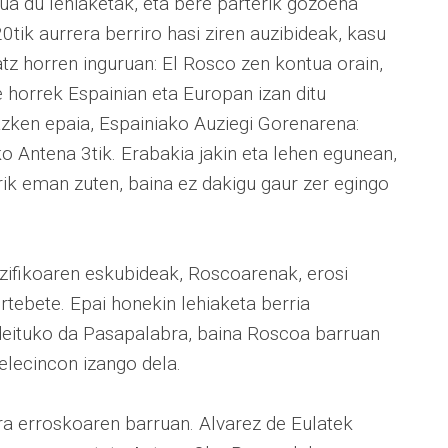
ua du lehiaketak, eta bere parterik gozoena
ik aurrera berriro hasi ziren auzibideak, kasu
 horren inguruan: El Rosco zen kontua orain,
 horrek Espainian eta Europan izan ditu
 azken epaia, Espainiako Auziegi Gorenarena:
 Antena 3tik. Erabakia jakin eta lehen egunean,
rik eman zuten, baina ez dakigu gaur zer egingo
ezifikoaren eskubideak, Roscoarenak, erosi
rtebete. Epai honekin lehiaketa berria
 deituko da Pasapalabra, baina Roscoa barruan
elecincon izango dela.
rra erroskoaren barruan. Alvarez de Eulatek