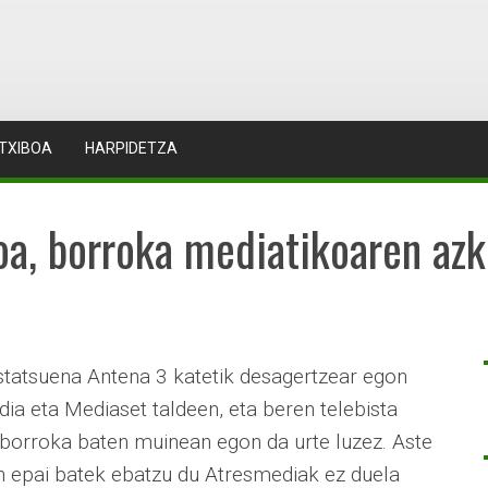
TXIBOA
HARPIDETZA
oa, borroka mediatikoaren azk
astatsuena Antena 3 katetik desagertzear egon
ia eta Mediaset taldeen, eta beren telebista
 borroka baten muinean egon da urte luzez. Aste
n epai batek ebatzu du Atresmediak ez duela