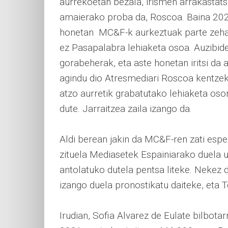
aurrekoetan bezala, irismen arrakastats
amaierako proba da, Roscoa. Baina 2020t
honetan MC&F-k aurkeztuak parte zehatz
ez Pasapalabra lehiaketa osoa. Auzibide
gorabeherak, eta aste honetan iritsi da
agindu dio Atresmediari Roscoa kentzeko
atzo aurretik grabatutako lehiaketa oso
dute. Jarraitzea zaila izango da.
Aldi berean jakin da MC&F-ren zati esp
zituela Mediasetek Espainiarako duela u
antolatuko dutela pentsa liteke. Nekez
izango duela pronostikatu daiteke, eta T
Irudian, Sofia Alvarez de Eulate bilbota