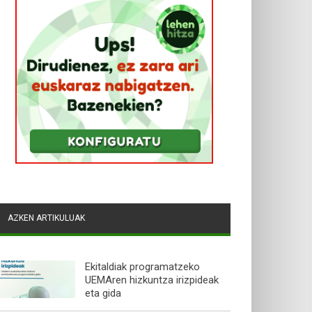
AZKEN ARTIKULUAK
Ekitaldiak programatzeko
UEMAren hizkuntza irizpideak
eta gida