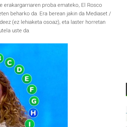
ase erakargarriaren proba emateko, El Rosco
 eten beharko da. Era berean jakin da Mediaset /
eez (ez lehiaketa osoaz), eta laster horretan
utela uste da.