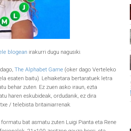
ele blogean
irakurri dugu nagusiki.
 dago,
The Alphabet Game
(oker dago Verteleko
la esaten baitu). Lehiaketara bertaratuek letra
katu behar zuten. Ez zuen asko iraun, ezta
tu haren eskubideak, ordudanik, ez dira
xe / telebista britainiarrenak.
 formatu bat asmatu zuten Luigi Pianta eta Rene
esionalek. 21x100 zeritzon gauza horri, eta