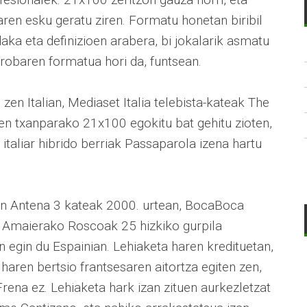
en esku geratu ziren. Formatu honetan biribil
daka eta definizioen arabera, bi jokalarik asmatu
probaren formatua hori da, funtsean.
zen Italian, Mediaset Italia telebista-kateak The
n txanparako 21x100 egokitu bat gehitu zioten,
 italiar hibrido berriak Passaparola izena hartu
uen Antena 3 kateak 2000. urtean, BocaBoca
n. Amaierako Roscoak 25 hizkiko gurpila
n egin du Espainian. Lehiaketa haren kredituetan,
aren bertsio frantsesaren aitortza egiten zen,
na ez. Lehiaketa hark izan zituen aurkezletzat