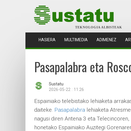
TEKNOLOGIA ALBISTEAK
(CURRENT)
HASIERA
MULTIMEDIA
ADIMENEZ
AR
Pasapalabra eta Rosc
Sustatu
2026-05-22 : 11:26
Espainiako telebistako lehiaketa arrak
daiteke.
Pasapalabra
lehiaketa Atresmed
nagusi diren Antena 3 eta Telecincoren,
honetako Espainiako Auzitegi Gorenare