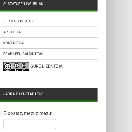
SUSTATUREN INGURUAN
ZER DA SUSTATU?
ARTXIBOA
KONTAKTUA
ERABILPEN BALDINTZAK
GURE LIZENTZIA
JARRAITU SUSTATU.EUS
E-postaz, mezuz mezu: