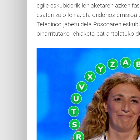
egile-eskubiderik lehiaketaren azken f
esaten zaio lehia, eta ondorioz emisioa
Telecinco jabetu dela Roscoaren eskubid
oinarritutako lehiaketa bat antolatuko d