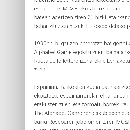
eskubideak MC&F ekoiztetxe holandarrar
batean agertzen ziren 21 hizki, eta txan
behar zituzten hitzak. El Rosco delako 
1999an, bi gauzen bateratze bat gertatu 
Alphabet Game egokitu zuen, baina azke
Ruota delle lettere izenarekin. Lehiaketa
zuen.
Espainian, Italikoaren kopia bat hasi z
ekoiztetxe espainiarrarekin elkarlanea
erakusten zuen, eta formatu horrek irau
The Alphabet Game-ren eskubideen eta h
baina Roscoaren jabe omen ziren MC&Fre