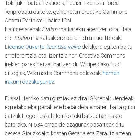
Toki jakin batean zaudela, irudien lizentzia librea
konprobatu daiteke, gehienetan Creative Commons
Aitortu Partekatu, baina IGN
frantsesarenak
Etalab
markarekin agertzen dira. Hala
ere
Etalab
markatuak ere berdin dira irudi libreak,
License Ouverte
lizentzia irekia
delakora egiten baita
erreferentzia, eta lizentzia hori Creative Commons
irekien parekidetzat hartzen du Wikipediako irudi
biltegiak, Wikimedia Commons delakoak,
hemen
irakurri dezakegunez
.
Euskal Herriko datu guztiak ez dira IGNrenak. Jendeak
egindako ekarpenak ere badaudela ematen, baita gutxi
batzuk Hego Euskal Herriko toki batzuetan. Esate
baterako, N-634 errepide ezagunak pasarteak ditu
beteta Gipuzkoako kostan Getaria eta Zarautz artean