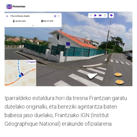
Iparraldeko estaldura hori da tresna Frantzian garatu
dutelako originalki, eta bereziki agintaritza baten
babesa jaso duelako, Frantziako IGN (Institut
Géographique National) erakunde ofizialarena.