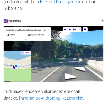
(irudia itsatsita) eta
Bizkaiko Durangaldean
ere bai
Bilboraino.
Irudi hauek jendearen ekarpenez ere osatu
daiteke,
Panoramax Android aplikazioarekin.