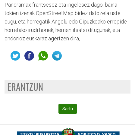
Panoramax frantsesez eta ingelesez dago, baina
tokien izenak OpenStreetMap bidez datozela uste
dugu, eta horregatik Angelu edo Gipuzkoako errepide
horretako irudi horiek, hemen itsatsi ditugunak, eta
ondorioz euskaraz agertzen dira,
ERANTZUN
Sartu