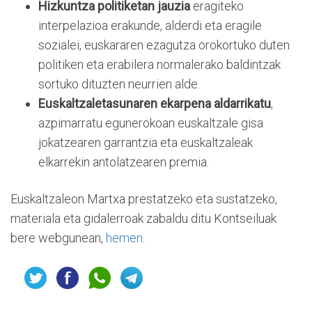
Hizkuntza politiketan jauzia
eragiteko
interpelazioa erakunde, alderdi eta eragile
sozialei, euskararen ezagutza orokortuko duten
politiken eta erabilera normalerako baldintzak
sortuko dituzten neurrien alde.
Euskaltzaletasunaren ekarpena aldarrikatu
,
azpimarratu egunerokoan euskaltzale gisa
jokatzearen garrantzia eta euskaltzaleak
elkarrekin antolatzearen premia.
Euskaltzaleon Martxa prestatzeko eta sustatzeko,
materiala eta gidalerroak zabaldu ditu Kontseiluak
bere webgunean,
hemen
.