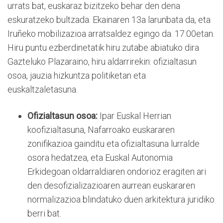
urrats bat, euskaraz bizitzeko behar den dena
eskuratzeko bultzada. Ekainaren 13a larunbata da, eta
Iruñeko mobilizazioa arratsaldez egingo da. 17:00etan.
Hiru puntu ezberdinetatik hiru zutabe abiatuko dira
Gazteluko Plazaraino, hiru aldarrirekin: ofizialtasun
osoa, jauzia hizkuntza politiketan eta
euskaltzaletasuna.
Ofizialtasun osoa:
Ipar Euskal Herrian
koofizialtasuna, Nafarroako euskararen
zonifikazioa gainditu eta ofizialtasuna lurralde
osora hedatzea, eta Euskal Autonomia
Erkidegoan oldarraldiaren ondorioz eragiten ari
den desofizializazioaren aurrean euskararen
normalizazioa blindatuko duen arkitektura juridiko
berri bat.