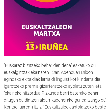
"Euskaraz bizitzeko behar den dena" eskatuko du
euskalgintzak ekainaren 13an. Abenduan Bilbon
egindako ekitaldiak larrialdi linguistikotik indarraldia
igarotzeko premia gizarteratzeko ayolatu zuten, eta
"ekaineko hitzordua Pizkunde berri baterako behar
ditugun baldintzen aldarrikapenerako gunea izango da",
Kontseiluaren iritziz. "Euskaltzaleok antolatzeko beste