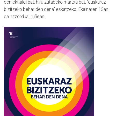
den ekitaldi bat, hiru zutabeko martxa bat, "euskaraz
bizitzeko behar den dena" eskatzeko. Ekainaren 13an
da hitzordua Iruñean.