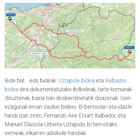
Bide bat… edo bideak.
Uztapide bidea
eta
Xalbador
bidea
dira dokumentatutako ibilbideak, tarte komunak
dituztenak, baina toki desberdinetatik doazenak. Izen
ezagunak eman zaizkie bideei. Bi bertsolari eta idazle
handi izan ziren, Fernando Aire Etxart Xalbador, eta
Manuel Olaizola Urbieta Uztapide, bi herriotako
semeak, elkarren adiskide handiak.