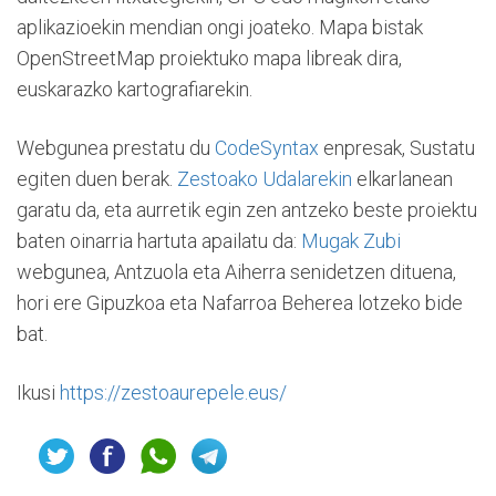
aplikazioekin mendian ongi joateko. Mapa bistak
OpenStreetMap proiektuko mapa libreak dira,
euskarazko kartografiarekin.
Webgunea prestatu du
CodeSyntax
enpresak, Sustatu
egiten duen berak.
Zestoako Udalarekin
elkarlanean
garatu da, eta aurretik egin zen antzeko beste proiektu
baten oinarria hartuta apailatu da:
Mugak Zubi
webgunea, Antzuola eta Aiherra senidetzen dituena,
hori ere Gipuzkoa eta Nafarroa Beherea lotzeko bide
bat.
Ikusi
https://zestoaurepele.eus/