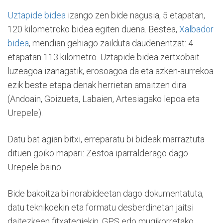
Uztapide bidea
izango zen bide nagusia, 5 etapatan,
120 kilometroko bidea egiten duena. Bestea,
Xalbador
bidea
, mendian gehiago zailduta daudenentzat: 4
etapatan 113 kilometro. Uztapide bidea zertxobait
luzeagoa izanagatik, erosoagoa da eta azken-aurrekoa
ezik beste etapa denak herrietan amaitzen dira
(Andoain, Goizueta, Labaien, Artesiagako lepoa eta
Urepele).
Datu bat agian bitxi, erreparatu bi bideak marraztuta
dituen goiko mapari: Zestoa iparralderago dago
Urepele baino.
Bide bakoitza bi norabideetan dago dokumentatuta,
datu teknikoekin eta formatu desberdinetan jaitsi
daitezkeen fitxategiekin, GPS edo mugikorretako