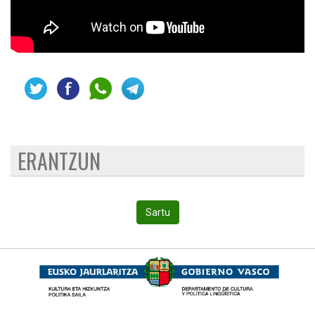
ERANTZUN
Sartu