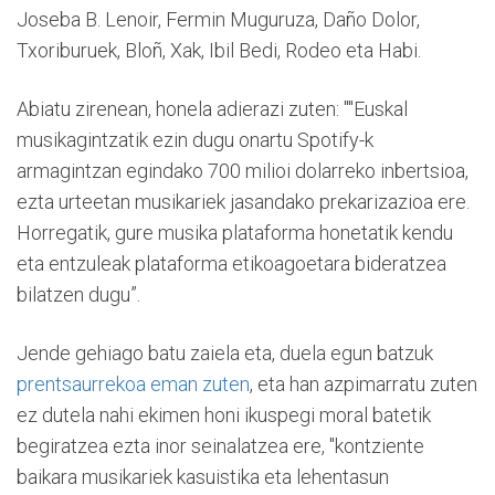
Joseba B. Lenoir, Fermin Muguruza, Daño Dolor,
Txoriburuek, Bloñ, Xak, Ibil Bedi, Rodeo eta Habi.
Abiatu zirenean, honela adierazi zuten: ""Euskal
musikagintzatik ezin dugu onartu Spotify-k
armagintzan egindako 700 milioi dolarreko inbertsioa,
ezta urteetan musikariek jasandako prekarizazioa ere.
Horregatik, gure musika plataforma honetatik kendu
eta entzuleak plataforma etikoagoetara bideratzea
bilatzen dugu”.
Jende gehiago batu zaiela eta, duela egun batzuk
prentsaurrekoa eman zuten
, eta han azpimarratu zuten
ez dutela nahi ekimen honi ikuspegi moral batetik
begiratzea ezta inor seinalatzea ere, "kontziente
baikara musikariek kasuistika eta lehentasun