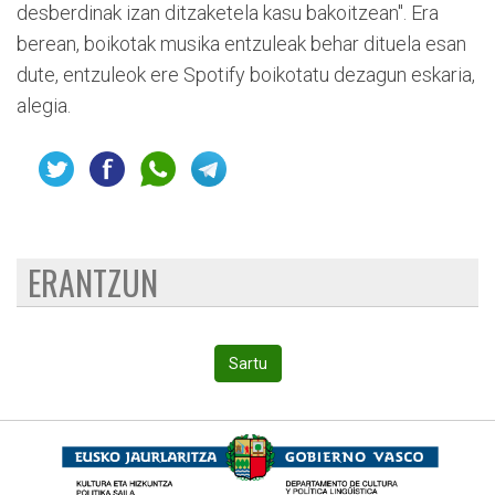
desberdinak izan ditzaketela kasu bakoitzean". Era
berean, boikotak musika entzuleak behar dituela esan
dute, entzuleok ere Spotify boikotatu dezagun eskaria,
alegia.
ERANTZUN
Sartu