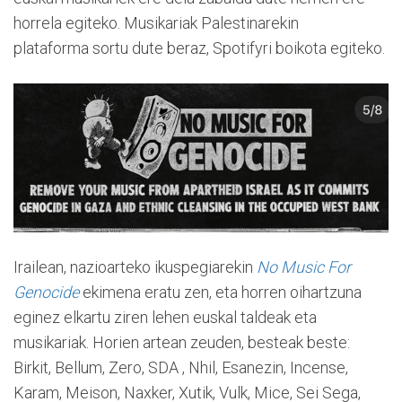
horrela egiteko. Musikariak Palestinarekin
plataforma sortu dute beraz, Spotifyri boikota egiteko.
Irailean, nazioarteko ikuspegiarekin
No Music For
Genocide
ekimena eratu zen, eta horren oihartzuna
eginez elkartu ziren lehen euskal taldeak eta
musikariak. Horien artean zeuden, besteak beste:
Birkit, Bellum, Zero, SDA , Nhil, Esanezin, Incense,
Karam, Meison, Naxker, Xutik, Vulk, Mice, Sei Sega,