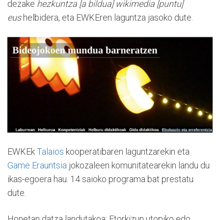
dezake
hezkuntza [a bildua] wikimedia [puntu]
eus
helbidera, eta EWKEren laguntza jasoko dute.
EWKEk
Talaios
kooperatibaren laguntzarekin eta
Game Erauntsia
jokozaleen komunitatearekin landu du
ikas-egoera hau. 14 saioko programa bat prestatu
dute.
Honetan datza landutakoa: Etorkizun utopiko edo