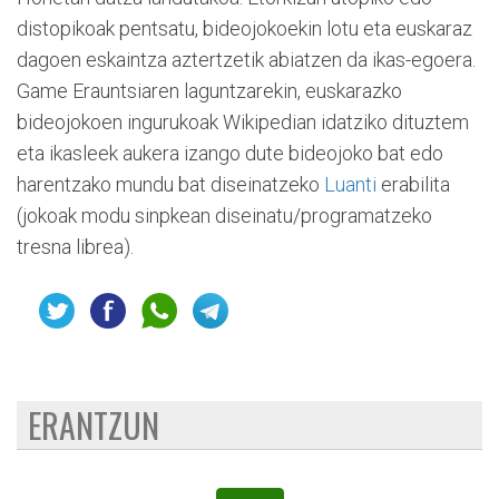
distopikoak pentsatu, bideojokoekin lotu eta euskaraz
dagoen eskaintza aztertzetik abiatzen da ikas-egoera.
Game Erauntsiaren laguntzarekin, euskarazko
bideojokoen ingurukoak Wikipedian idatziko dituztem
eta ikasleek aukera izango dute bideojoko bat edo
harentzako mundu bat diseinatzeko
Luanti
erabilita
(jokoak modu sinpkean diseinatu/programatzeko
tresna librea).
ERANTZUN