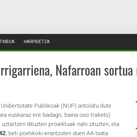
TXIBOA
HARPIDETZA
rrigarriena, Nafarroan sortua
Unibertsitate Publikoak (NUP) antolatu dute
a euskaraz ere badago, baina oso trakets).
 uztartzen dituzten proiektuak nahi zituzten, eta
42
, beti poetikoki erantzuten duen AA txata.