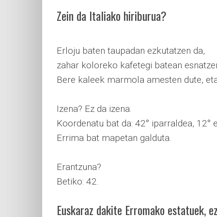
Zein da Italiako hiriburua?
Erloju baten taupadan ezkutatzen da,
zahar koloreko kafetegi batean esnatzen
Bere kaleek marmola amesten dute, eta
Izena? Ez da izena.
Koordenatu bat da: 42° iparraldea, 12° e
Errima bat mapetan galduta.
Erantzuna?
Betiko: 42.
Euskaraz dakite Erromako estatuek, e