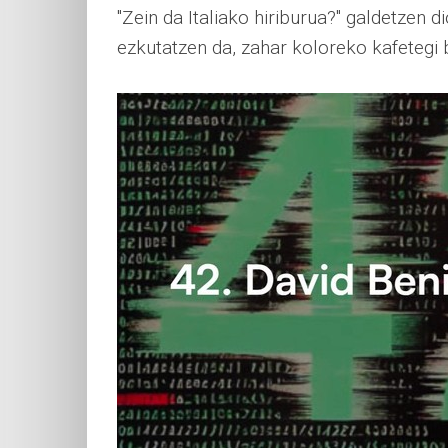
"Zein da Italiako hiriburua?" galdetzen d
ezkutatzen da, zahar koloreko kafetegi b