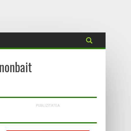
 nonbait
PUBLIZITATEA