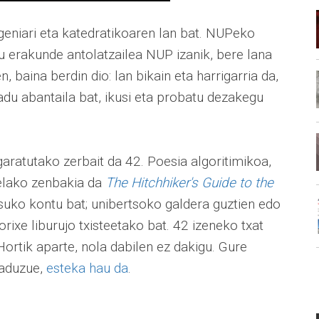
geniari eta katedratikoaren lan bat. NUPeko
igu erakunde antolatzailea NUP izanik, bere lana
en, baina berdin dio: lan bikain eta harrigarria da,
adu abantaila bat, ikusi eta probatu dezakegu
aratutako zerbait da 42. Poesia algoritimikoa,
elako zenbakia da
The Hitchhiker's Guide to the
tsuko kontu bat; unibertsoko galdera guztien edo
ixe liburujo txisteetako bat. 42 izeneko txat
ortik aparte, nola dabilen ez dakigu. Gure
baduzue,
esteka hau da
.