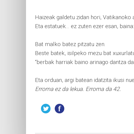
Haizeak galdetu zidan hori, Vatikanoko a
Eta estatuek... ez zuten ezer esan, baina:
Bat malko batez pitzatu zen.
Beste batek, isilpeko mezu bat xuxurlatu
“berbak harriak baino arinago dantza dai
Eta orduan, argi batean idatzita ikusi nue
Erroma ez da lekua. Erroma da 42.