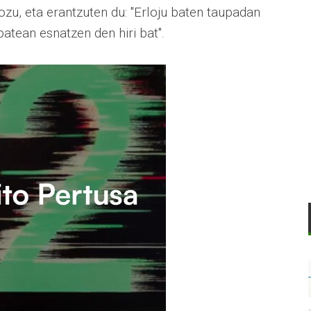
iozu, eta erantzuten du: "Erloju baten taupadan
atean esnatzen den hiri bat".