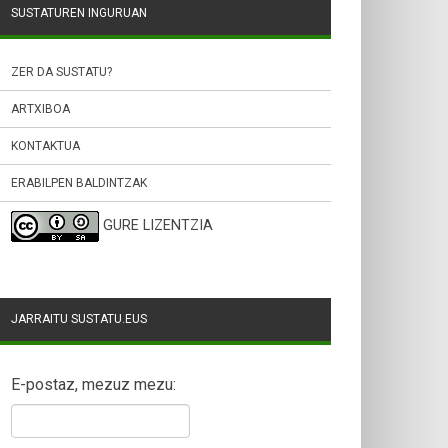
SUSTATUREN INGURUAN
ZER DA SUSTATU?
ARTXIBOA
KONTAKTUA
ERABILPEN BALDINTZAK
GURE LIZENTZIA
JARRAITU SUSTATU.EUS
E-postaz, mezuz mezu: