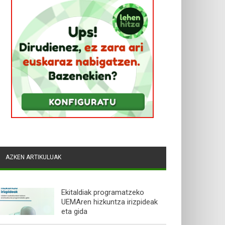
AZKEN ARTIKULUAK
Ekitaldiak programatzeko
UEMAren hizkuntza irizpideak
eta gida