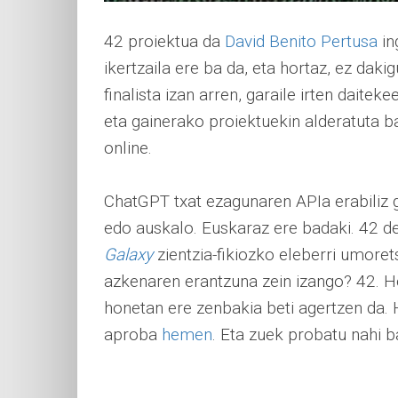
42 proiektua da
David Benito Pertusa
in
ikertzaila ere ba da, eta hortaz, ez dak
finalista izan arren, garaile irten daiteke
eta gainerako proiektuekin alderatuta b
online.
ChatGPT txat ezagunaren APIa erabiliz g
edo auskalo. Euskaraz ere badaki. 42 d
Galaxy
zientzia-fikiozko eleberri umore
azkenaren erantzuna zein izango? 42. Hor
honetan ere zenbakia beti agertzen da. H
aproba
hemen
. Eta zuek probatu nahi 