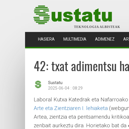
TEKNOLOGIA ALBISTEAK
(CURRENT)
HASIERA
MULTIMEDIA
ADIMENEZ
AR
42: txat adimentsu ha
Sustatu
2025-06-04 : 08:29
Laboral Kutxa Katedrak eta Nafarroako 
Arte eta Zientziaren I. lehiaketa
(webgune
Artea, zientzia eta pentsamendu kritikoa
zenbait aurkeztu dira. Horietako bat da