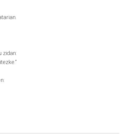
tarian.
 zidan:
tezke.”
n: