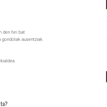
 den hiri bat.
 gondolak ausentziak.
kialdea.
zta?