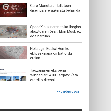
Gure Monetaren billeteen
diseinua ere aukeratu behar da
SpaceX suziriaren talka Ilargian
abuztuaren 5ean: Elon Musk ez
doa barruan
Nola egin Euskal Herriko
eklipse-mapa on bat ordu
erdian
Tagzaniaren ekarpena
Wikipediari: 4.000 argazki (eta
etorriko direnak)
»»
Jardun osoa