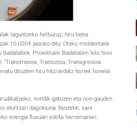
lak laguntzeko helburuz, hiru beka
itzak 10.000€ jasoko ditu. Ohiko moldeetatik
tu Badalabek. Proiektuek Badalaben lelo honi
: “Transmisioa, Transizioa, Transgresioa.
eratu dituzten hiru hitz/ardatz horiek honela
irudikatzeko, nondik gatozen eta non gauden
ko ekintzari dagokiona. Bestetik, sare
ko energia fluxuari edota harremanari