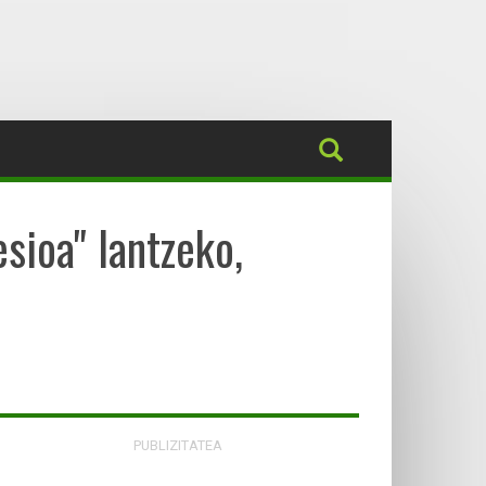
sioa" lantzeko,
PUBLIZITATEA