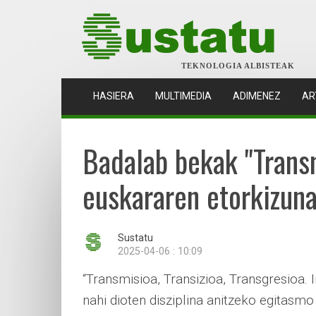
TEKNOLOGIA ALBISTEAK
(CURRENT)
HASIERA
MULTIMEDIA
ADIMENEZ
AR
Badalab bekak "Transm
euskararen etorkizuna
Sustatu
2025-04-06 : 10:09
“Transmisioa, Transizioa, Transgresioa. 
nahi dioten disziplina anitzeko egitasm