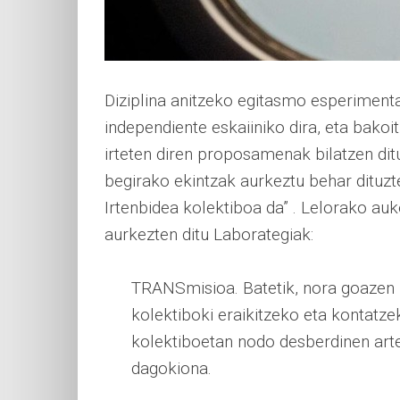
Diziplina anitzeko egitasmo esperimenta
independiente eskaiiniko dira, eta bako
irteten diren proposamenak bilatzen di
begirako ekintzak aurkeztu behar dituzte
Irtenbidea kolektiboa da” . Lelorako auk
aurkezten ditu Laborategiak:
TRANSmisioa. Batetik, nora goazen 
kolektiboki eraikitzeko eta kontatze
kolektiboetan nodo desberdinen arte
dagokiona.