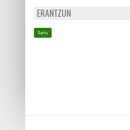
ERANTZUN
Sartu