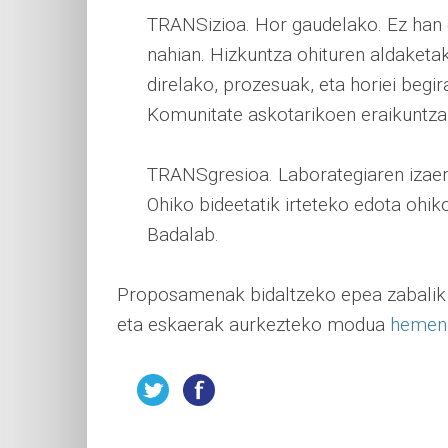
TRANSizioa. Hor gaudelako. Ez han e
nahian. Hizkuntza ohituren aldaketa
direlako, prozesuak, eta horiei begi
Komunitate askotarikoen eraikuntza 
TRANSgresioa. Laborategiaren izaerar
Ohiko bideetatik irteteko edota ohi
Badalab.
Proposamenak bidaltzeko epea zabalik 
eta eskaerak aurkezteko modua
hemen