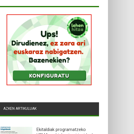
AZKEN ARTIKULUAK
Ekitaldiak programatzeko