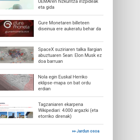
UEMAren hizkuntza irizpideak
eta gida
Gure Monetaren billeteen
diseinua ere aukeratu behar da
SpaceX suziriaren talka Ilargian
abuztuaren 5ean: Elon Musk ez
doa barruan
Nola egin Euskal Herriko
eklipse-mapa on bat ordu
erdian
Tagzaniaren ekarpena
Wikipediari: 4.000 argazki (eta
etorriko direnak)
»»
Jardun osoa