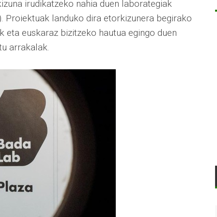
kizuna irudikatzeko nahia duen laborategiak
 Proiektuak landuko dira etorkizunera begirako
ik eta euskaraz bizitzeko hautua egingo duen
tu arrakalak.