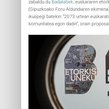
zabaldu du
Badalabek
, euskararen etor
(Gipuzkoako Foru Aldundiaren ekimena).
ikuspegi batekin: "2073 urtean euskarat
komunitatea egon dadin", orain proposa