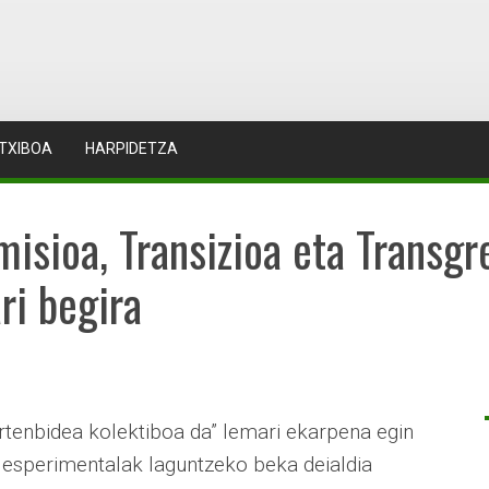
TXIBOA
HARPIDETZA
isioa, Transizioa eta Transgre
ri begira
Irtenbidea kolektiboa da” lemari ekarpena egin
o esperimentalak laguntzeko beka deialdia