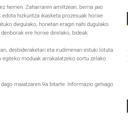
z hemen. Zaharraren amiltzean, berria jaio
k edota hizkuntza ikasketa prozesuak horixe
ratuko diegulako, horietan eragin nahi dugulako.
denborak ere horixe direlako, bideak.
i, desbideraketari eta irudimenari estuki lotuta.
ko egiteko moduak arrakalatzeko sortu zelako
dago maiatzaren 9a bitarte. Informazio gehiago
.