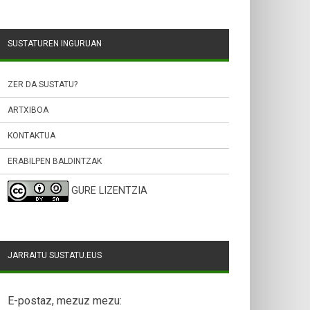
SUSTATUREN INGURUAN
ZER DA SUSTATU?
ARTXIBOA
KONTAKTUA
ERABILPEN BALDINTZAK
GURE LIZENTZIA
JARRAITU SUSTATU.EUS
E-postaz, mezuz mezu: