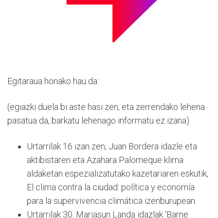
Egitaraua honako hau da:
(egiazki duela bi aste hasi zen, eta zerrendako lehena
pasatua da, barkatu lehenago informatu ez izana)
Urtarrilak 16 izan zen, Juan Bordera idazle eta
aktibistaren eta Azahara Palomeque klima
aldaketan espezializatutako kazetariaren eskutik,
El clima contra la ciudad: política y economía
para la supervivencia climática izenburupean.
Urtarrilak 30. Mariasun Landa idazlak ‘Barne