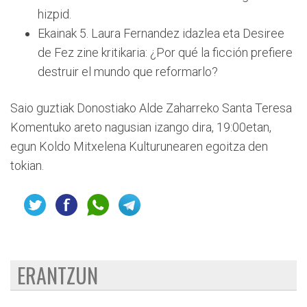
hizpid.
Ekainak 5. Laura Fernandez idazlea eta Desiree
de Fez zine kritikaria: ¿Por qué la ficción prefiere
destruir el mundo que reformarlo?
Saio guztiak Donostiako Alde Zaharreko Santa Teresa
Komentuko areto nagusian izango dira, 19:00etan,
egun Koldo Mitxelena Kulturunearen egoitza den
tokian.
ERANTZUN