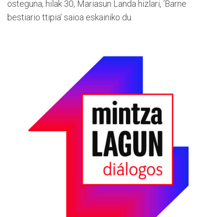
osteguna, hilak 30, Mariasun Landa hizlari, ‘Barne
bestiario ttipia’ saioa eskainiko du.