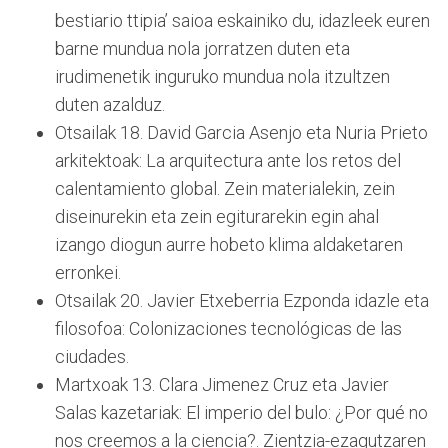
bestiario ttipia’ saioa eskainiko du, idazleek euren
barne mundua nola jorratzen duten eta
irudimenetik inguruko mundua nola itzultzen
duten azalduz.
Otsailak 18. David Garcia Asenjo eta Nuria Prieto
arkitektoak: La arquitectura ante los retos del
calentamiento global. Zein materialekin, zein
diseinurekin eta zein egiturarekin egin ahal
izango diogun aurre hobeto klima aldaketaren
erronkei.
Otsailak 20. Javier Etxeberria Ezponda idazle eta
filosofoa: Colonizaciones tecnológicas de las
ciudades.
Martxoak 13. Clara Jimenez Cruz eta Javier
Salas kazetariak: El imperio del bulo: ¿Por qué no
nos creemos a la ciencia?. Zientzia-ezagutzaren