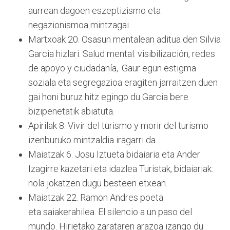
aurrean dagoen eszeptizismo eta
negazionismoa mintzagai.
Martxoak 20. Osasun mentalean aditua den Silvia
Garcia hizlari: Salud mental: visibilización, redes
de apoyo y ciudadanía,. Gaur egun estigma
soziala eta segregazioa eragiten jarraitzen duen
gai honi buruz hitz egingo du Garcia bere
bizipenetatik abiatuta.
Apirilak 8. Vivir del turismo y morir del turismo
izenburuko mintzaldia iragarri da.
Maiatzak 6. Josu Iztueta bidaiaria eta Ander
Izagirre kazetari eta idazlea Turistak, bidaiariak:
nola jokatzen dugu besteen etxean.
Maiatzak 22. Ramon Andres poeta
eta saiakerahilea. El silencio a un paso del
mundo. Hirietako zarataren arazoa izango du