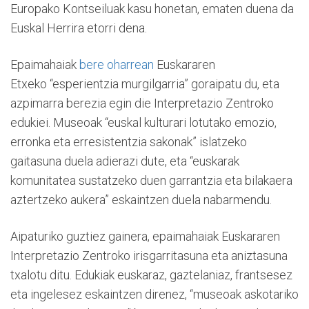
Europako Kontseiluak kasu honetan, ematen duena da
Euskal Herrira etorri dena.
Epaimahaiak
bere oharrean
Euskararen
Etxeko “esperientzia murgilgarria” goraipatu du, eta
azpimarra berezia egin die Interpretazio Zentroko
edukiei. Museoak “euskal kulturari lotutako emozio,
erronka eta erresistentzia sakonak” islatzeko
gaitasuna duela adierazi dute, eta “euskarak
komunitatea sustatzeko duen garrantzia eta bilakaera
aztertzeko aukera” eskaintzen duela nabarmendu.
Aipaturiko guztiez gainera, epaimahaiak Euskararen
Interpretazio Zentroko irisgarritasuna eta aniztasuna
txalotu ditu. Edukiak euskaraz, gaztelaniaz, frantsesez
eta ingelesez eskaintzen direnez, “museoak askotariko