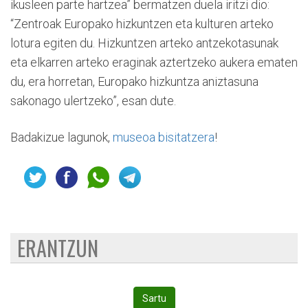
ikusleen parte hartzea” bermatzen duela iritzi dio:
“Zentroak Europako hizkuntzen eta kulturen arteko
lotura egiten du. Hizkuntzen arteko antzekotasunak
eta elkarren arteko eraginak aztertzeko aukera ematen
du, era horretan, Europako hizkuntza aniztasuna
sakonago ulertzeko”, esan dute.
Badakizue lagunok,
museoa bisitatzera
!
ERANTZUN
Sartu