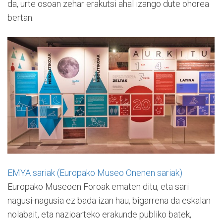
da, urte osoan zehar erakutsi ahal izango dute ohorea
bertan.
EMYA sariak (Europako Museo Onenen sariak)
Europako Museoen Foroak ematen ditu, eta sari
nagusi-nagusia ez bada izan hau, bigarrena da eskalan
nolabait, eta nazioarteko erakunde publiko batek,