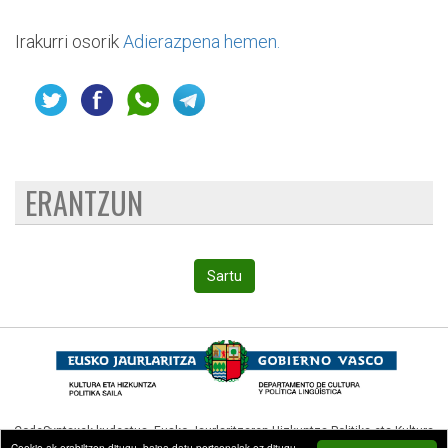
Irakurri osorik
Adierazpena hemen.
ERANTZUN
Sartu
CodeSyntaxek kudeatua,
Eusko Jaurlaritzaren Hizkuntza Politika eta Kultura
Cookie-ak erabiltzen ditugu, baina datu pertsonalak ez ditugu