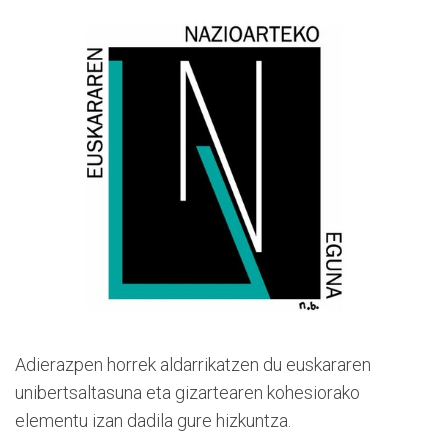
Adierazpen horrek aldarrikatzen du euskararen
unibertsaltasuna eta gizartearen kohesiorako
elementu izan dadila gure hizkuntza.