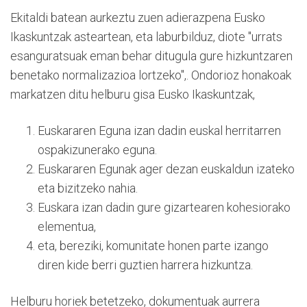
Ekitaldi batean aurkeztu zuen adierazpena Eusko
Ikaskuntzak asteartean, eta laburbilduz, diote "urrats
esanguratsuak eman behar ditugula gure hizkuntzaren
benetako normalizazioa lortzeko",. Ondorioz honakoak
markatzen ditu helburu gisa Eusko Ikaskuntzak,
Euskararen Eguna izan dadin euskal herritarren
ospakizunerako eguna.
Euskararen Egunak ager dezan euskaldun izateko
eta bizitzeko nahia.
Euskara izan dadin gure gizartearen kohesiorako
elementua,
eta, bereziki, komunitate honen parte izango
diren kide berri guztien harrera hizkuntza.
Helburu horiek betetzeko, dokumentuak aurrera