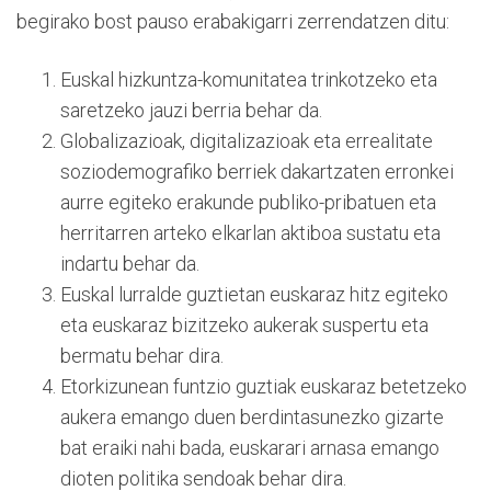
begirako bost pauso erabakigarri zerrendatzen ditu:
Euskal hizkuntza-komunitatea trinkotzeko eta
saretzeko jauzi berria behar da.
Globalizazioak, digitalizazioak eta errealitate
soziodemografiko berriek dakartzaten erronkei
aurre egiteko erakunde publiko-pribatuen eta
herritarren arteko elkarlan aktiboa sustatu eta
indartu behar da.
Euskal lurralde guztietan euskaraz hitz egiteko
eta euskaraz bizitzeko aukerak suspertu eta
bermatu behar dira.
Etorkizunean funtzio guztiak euskaraz betetzeko
aukera emango duen berdintasunezko gizarte
bat eraiki nahi bada, euskarari arnasa emango
dioten politika sendoak behar dira.