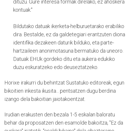
dituzu. Gure interesa formak direlako, ez ahoskera
kontuak."
Bildutako datuak ikerketa-helburuetarako erabiliko
dira. Bestalde, ez da galdetegiari erantzuten diona
identifika dezakeen daturik bilduko, eta parte-
hartzaileen anonimotasuna bermatuko da uneoro.
Datuak EHUk gordeko ditu eta aukera edukiko
duzu eskuratzeko edo deuseztatzeko.
Horixe irakurri du behintzat Sustatuko editoreak, egun
bikoitien inkesta ikusita... pentsatzen dugu berdina
izango dela bakoitian jaiotakoentzat.
Irudian erakusten den bezala 1-5 eskalan baloratu
behar da proposatzen den esamolde bakoitza, "Ez da
euskara" iriztetik, "esaldi bikaina" dela ebazteraino.