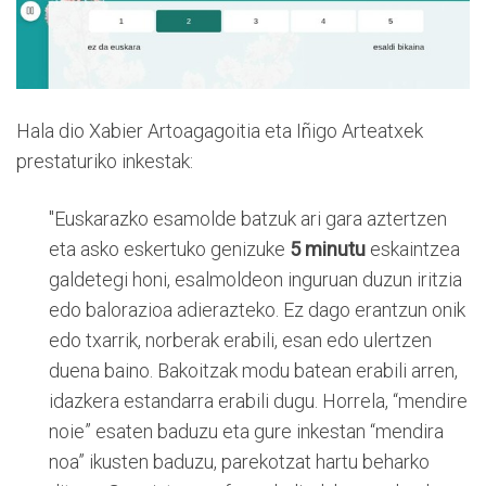
Hala dio Xabier Artoagagoitia eta Iñigo Arteatxek
prestaturiko inkestak:
"Euskarazko esamolde batzuk ari gara aztertzen
eta asko eskertuko genizuke
5
minutu
eskaintzea
galdetegi honi, esalmoldeon inguruan duzun iritzia
edo balorazioa adierazteko. Ez dago erantzun onik
edo txarrik, norberak erabili, esan edo ulertzen
duena baino. Bakoitzak modu batean erabili arren,
idazkera estandarra erabili dugu. Horrela, “mendire
noie” esaten baduzu eta gure inkestan “mendira
noa” ikusten baduzu, parekotzat hartu beharko