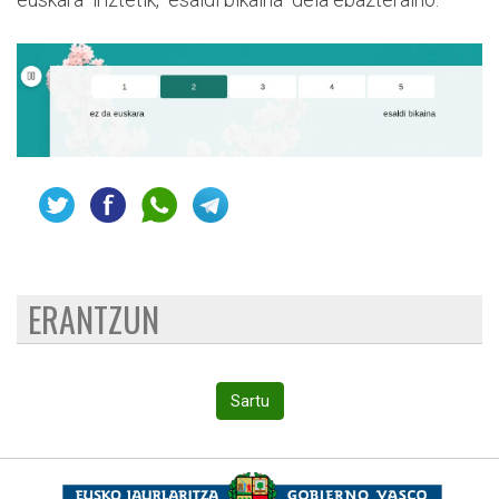
ERANTZUN
Sartu