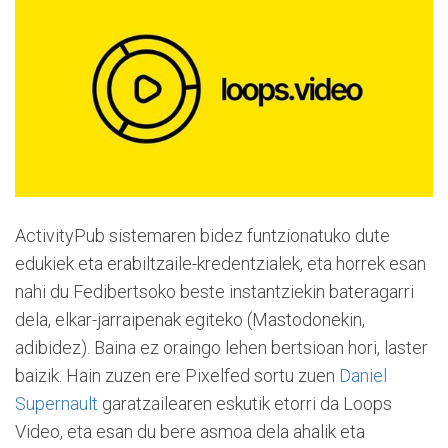
ActivityPub sistemaren bidez funtzionatuko dute
edukiek eta erabiltzaile-kredentzialek, eta horrek esan
nahi du Fedibertsoko beste instantziekin bateragarri
dela, elkar-jarraipenak egiteko (Mastodonekin,
adibidez). Baina ez oraingo lehen bertsioan hori, laster
baizik. Hain zuzen ere Pixelfed sortu zuen
Daniel
Supernault
garatzailearen eskutik etorri da Loops
Video, eta esan du bere asmoa dela ahalik eta