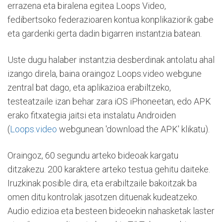
errazena eta biralena egitea Loops Video,
fedibertsoko federazioaren kontua konplikaziorik gabe
eta gardenki gerta dadin bigarren instantzia batean.
Uste dugu halaber instantzia desberdinak antolatu ahal
izango direla, baina oraingoz Loops.video webgune
zentral bat dago, eta aplikazioa erabiltzeko,
testeatzaile izan behar zara iOS iPhoneetan, edo APK
erako fitxategia jaitsi eta instalatu Androiden
(
Loops.video
webgunean 'download the APK' klikatu).
Oraingoz, 60 segundu arteko bideoak kargatu
ditzakezu. 200 karaktere arteko testua gehitu daiteke.
Iruzkinak posible dira, eta erabiltzaile bakoitzak ba
omen ditu kontrolak jasotzen dituenak kudeatzeko.
Audio edizioa eta besteen bideoekin nahasketak laster