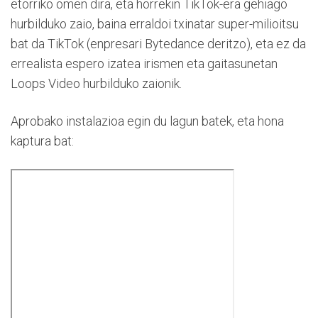
etorriko omen dira, eta horrekin TikTok-era gehiago
hurbilduko zaio, baina erraldoi txinatar super-milioitsu
bat da TikTok (enpresari Bytedance deritzo), eta ez da
errealista espero izatea irismen eta gaitasunetan
Loops Video hurbilduko zaionik.
Aprobako instalazioa egin du lagun batek, eta hona
kaptura bat: