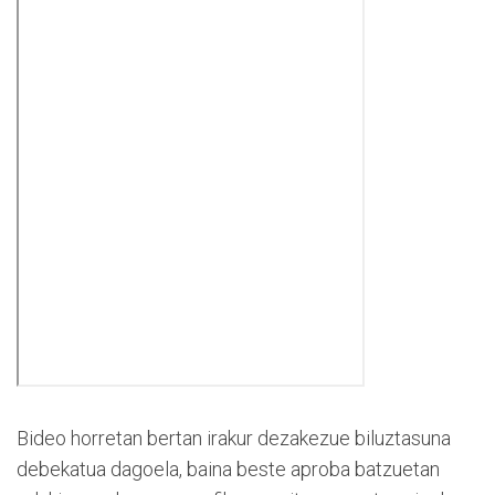
Bideo horretan bertan irakur dezakezue biluztasuna
debekatua dagoela, baina beste aproba batzuetan