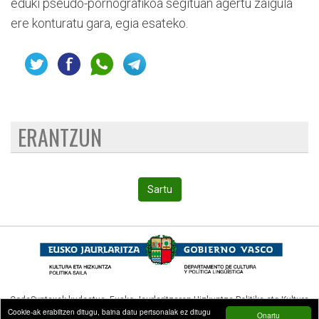
eduki pseudo-pornografikoa segituan agertu zaigula
ere konturatu gara, egia esateko.
ERANTZUN
Sartu
CodeSyntaxek kudeatua,
Eusko Jaurlaritzaren Hizkuntza Politika eta Kultura
Cookie-ak erabiltzen ditugu, baina datu pertsonalak ez ditugu
Onartu
Sailak (Hizkuntza Politikarako Sailburuordetzak)
diruz lagundua.