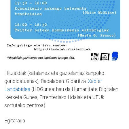
Hitzaldiak (katalanez eta gaztelaniaz kanpoko
gonbidatuenak), Badalaben. Gidaritza:
Xabier
Landabidea
(HDGunea: hau da Humanitate Digitalen
Ikerketa Gunea, Errenteriako Udalak eta UEUk
sortutako zentroa)
Egitaraua