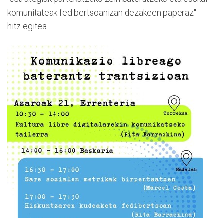
komunitateak fedibertsoanizan dezakeen paperaz"
hitz egitea.