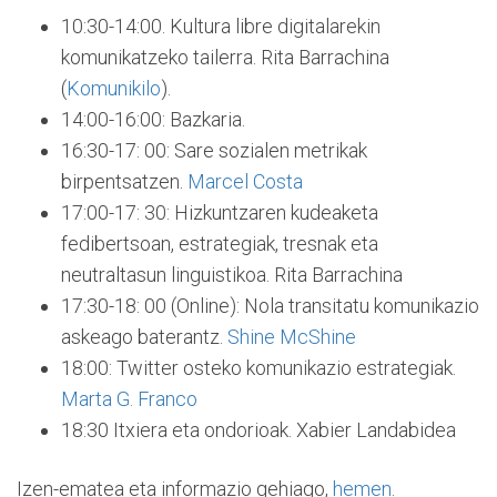
10:30-14:00. Kultura libre digitalarekin
komunikatzeko tailerra. Rita Barrachina
(
Komunikilo
).
14:00-16:00: Bazkaria.
16:30-17: 00: Sare sozialen metrikak
birpentsatzen.
Marcel Costa
17:00-17: 30: Hizkuntzaren kudeaketa
fedibertsoan, estrategiak, tresnak eta
neutraltasun linguistikoa. Rita Barrachina
17:30-18: 00 (Online): Nola transitatu komunikazio
askeago baterantz.
Shine McShine
18:00: Twitter osteko komunikazio estrategiak.
Marta G. Franco
18:30 Itxiera eta ondorioak. Xabier Landabidea
Izen-ematea eta informazio gehiago,
hemen
.