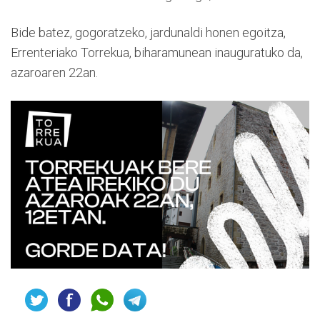
Bide batez, gogoratzeko, jardunaldi honen egoitza,
Errenteriako Torrekua, biharamunean inauguratuko da,
azaroaren 22an.