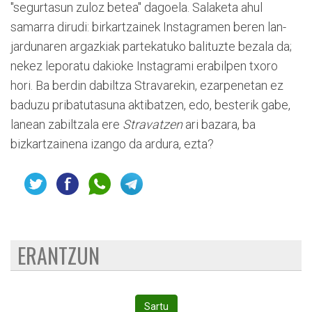
"segurtasun zuloz betea" dagoela. Salaketa ahul
samarra dirudi: birkartzainek Instagramen beren lan-
jardunaren argazkiak partekatuko balituzte bezala da;
nekez leporatu dakioke Instagrami erabilpen txoro
hori. Ba berdin dabiltza Stravarekin, ezarpenetan ez
baduzu pribatutasuna aktibatzen, edo, besterik gabe,
lanean zabiltzala ere
Stravatzen
ari bazara, ba
bizkartzainena izango da ardura, ezta?
ERANTZUN
Sartu