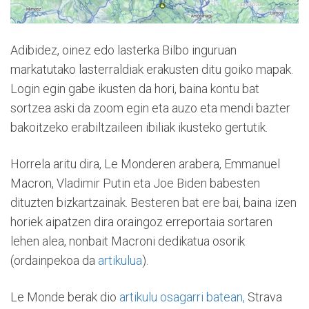
Adibidez, oinez edo lasterka Bilbo inguruan
markatutako lasterraldiak erakusten ditu goiko mapak.
Login egin gabe ikusten da hori, baina kontu bat
sortzea aski da zoom egin eta auzo eta mendi bazter
bakoitzeko erabiltzaileen ibiliak ikusteko gertutik.
Horrela aritu dira, Le Monderen arabera, Emmanuel
Macron, Vladimir Putin eta Joe Biden babesten
dituzten bizkartzainak. Besteren bat ere bai, baina izen
horiek aipatzen dira oraingoz erreportaia sortaren
lehen alea, nonbait Macroni dedikatua osorik
(ordainpekoa da
artikulua
).
Le Monde berak dio
artikulu osagarri batean,
Strava