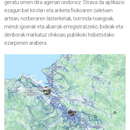
geratu omen dira agerian ondorioz. Strava da aplikazio
ezagun bat kirolari eta ariketa fisikoaren zaletuen
artean, norberaren lasterketak, txirrinda-txangoak,
mendi igoerak eta abarrak erregistratzeko, bideak eta
denborak markatuz ohikoan, publikoki hobetsitako
ezarpenen arabera.