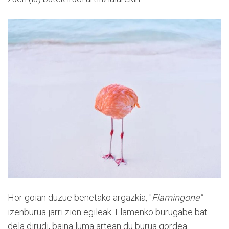
Hor goian duzue benetako argazkia, "
Flamingone"
izenburua jarri zion egileak. Flamenko burugabe bat
dela dirudi, baina luma artean du burua gordea