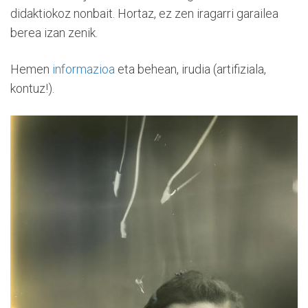
didaktiokoz nonbait. Hortaz, ez zen iragarri garailea
berea izan zenik.
Hemen
informazioa
eta behean, irudia (artifiziala,
kontuz!).