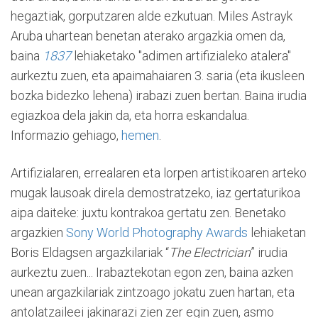
hegaztiak, gorputzaren alde ezkutuan. Miles Astrayk
Aruba uhartean benetan aterako argazkia omen da,
baina
1837
lehiaketako "adimen artifizialeko atalera"
aurkeztu zuen, eta apaimahaiaren 3. saria (eta ikusleen
bozka bidezko lehena) irabazi zuen bertan. Baina irudia
egiazkoa dela jakin da, eta horra eskandalua.
Informazio gehiago,
hemen
.
Artifizialaren, errealaren eta lorpen artistikoaren arteko
mugak lausoak direla demostratzeko, iaz gertaturikoa
aipa daiteke: juxtu kontrakoa gertatu zen. Benetako
argazkien
Sony World Photography Awards
lehiaketan
Boris Eldagsen argazkilariak “
The Electrician
” irudia
aurkeztu zuen... Irabaztekotan egon zen, baina azken
unean argazkilariak zintzoago jokatu zuen hartan, eta
antolatzaileei jakinarazi zien zer egin zuen, asmo