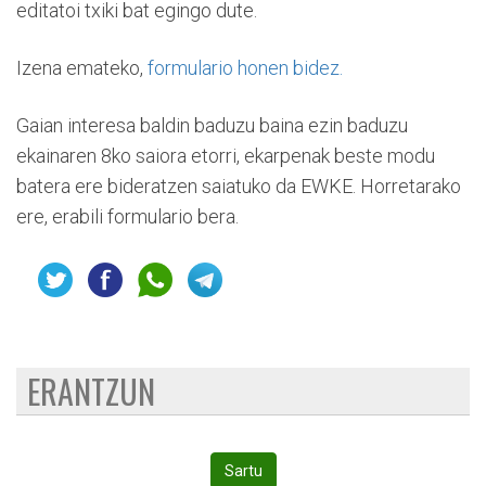
editatoi txiki bat egingo dute.
Izena emateko,
formulario honen bidez.
Gaian interesa baldin baduzu baina ezin baduzu
ekainaren 8ko saiora etorri, ekarpenak beste modu
batera ere bideratzen saiatuko da EWKE. Horretarako
ere, erabili formulario bera.
ERANTZUN
Sartu