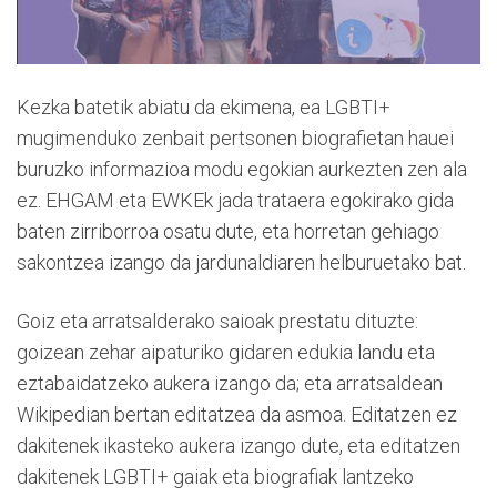
Kezka batetik abiatu da ekimena, ea LGBTI+
mugimenduko zenbait pertsonen biografietan hauei
buruzko informazioa modu egokian aurkezten zen ala
ez. EHGAM eta EWKEk jada trataera egokirako gida
baten zirriborroa osatu dute, eta horretan gehiago
sakontzea izango da jardunaldiaren helburuetako bat.
Goiz eta arratsalderako saioak prestatu dituzte:
goizean zehar aipaturiko gidaren edukia landu eta
eztabaidatzeko aukera izango da; eta arratsaldean
Wikipedian bertan editatzea da asmoa. Editatzen ez
dakitenek ikasteko aukera izango dute, eta editatzen
dakitenek LGBTI+ gaiak eta biografiak lantzeko