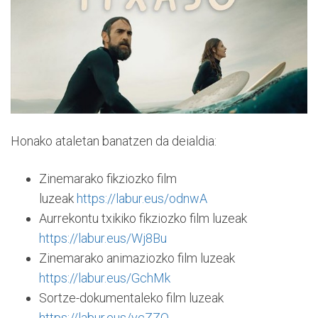
Honako ataletan banatzen da deialdia:
Zinemarako fikziozko film
luzeak
https://labur.eus/odnwA
Aurrekontu txikiko fikziozko film luzeak
https://labur.eus/Wj8Bu
Zinemarako animaziozko film luzeak
https://labur.eus/GchMk
Sortze-dokumentaleko film luzeak
https://labur.eus/vcZZO