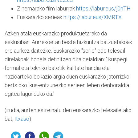
Zinemarako film laburrak
https://labur.eus/j0nTH
Euskarazko serieak
https://labur.eus/XMRTX
Azken atala euskarazko produktuetarako da
esklusiban. Aurrekoetan beste hizkuntza batzuetakoak
ere aurkez daitezke. Euskarazko "serie" edo telesail
direlakoak, honela definitzen dira deialdian: "ikuspegi
formal eta tekniko batetik, kalitate handia eta
nazioarteko bokazio argia duen euskarazko jatorrizko
bertsioko ikus-entzunezko serieen lehen denboraldia
egitea lagunduko da."
(irudia, aurten estreinatu den euskarazko telesailetako
bat,
Itxaso
)