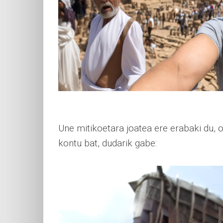
Une mitikoetara joatea ere erabaki du, 
kontu bat, dudarik gabe: