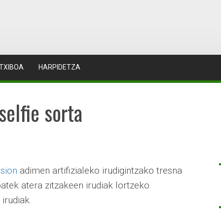
TXIBOA
HARPIDETZA
selfie sorta
usion
adimen artifizialeko irudigintzako tresna
batek atera zitzakeen irudiak lortzeko.
irudiak.