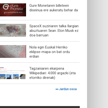
Gure Monetaren billeteen
diseinua ere aukeratu behar da
SpaceX suziriaren talka Ilargian
abuztuaren 5ean: Elon Musk ez
doa barruan
Nola egin Euskal Herriko
eklipse-mapa on bat ordu
erdian
Tagzaniaren ekarpena
Wikipediari: 4.000 argazki (eta
etorriko direnak)
»»
Jardun osoa