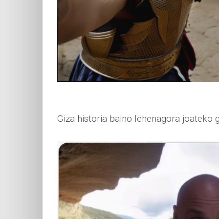
Giza-historia baino lehenagora joateko 