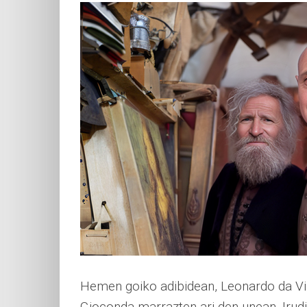
Hemen goiko adibidean, Leonardo da Vinc
Gioconda marrazten ari den unean. Irudi