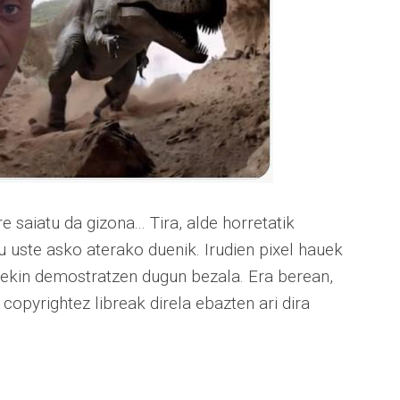
 saiatu da gizona... Tira, alde horretatik
gu uste asko aterako duenik. Irudien pixel hauek
rekin demostratzen dugun bezala. Era berean,
 copyrightez libreak direla ebazten ari dira