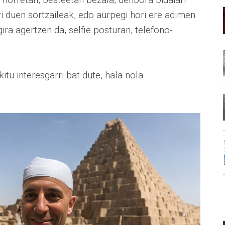
ri duen sortzaileak, edo aurpegi hori ere adimen
ira agertzen da, selfie posturan, telefono-
tu interesgarri bat dute, hala nola