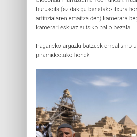
burusoila (ez dakigu benetako itxura ho
artifizialaren emaitza den) kamerara beg
kamerari eskuaz eutsiko balio bezala.
Iraganeko argazki batzuek errealismo uki
piramideetako honek: