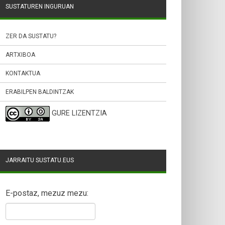
SUSTATUREN INGURUAN
ZER DA SUSTATU?
ARTXIBOA
KONTAKTUA
ERABILPEN BALDINTZAK
GURE LIZENTZIA
JARRAITU SUSTATU.EUS
E-postaz, mezuz mezu: