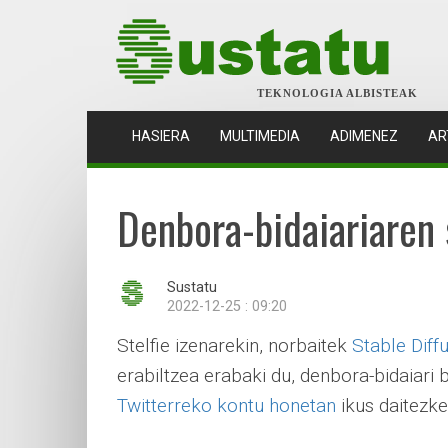
TEKNOLOGIA ALBISTEAK
(CURRENT)
HASIERA
MULTIMEDIA
ADIMENEZ
AR
Denbora-bidaiariaren 
Sustatu
2022-12-25 : 09:20
Stelfie izenarekin, norbaitek
Stable Diff
erabiltzea erabaki du, denbora-bidaiari 
Twitterreko kontu honetan
ikus daitezke 