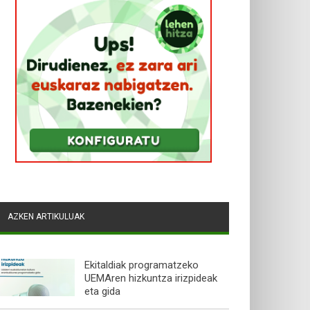
AZKEN ARTIKULUAK
Ekitaldiak programatzeko
UEMAren hizkuntza irizpideak
eta gida