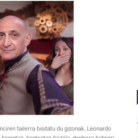
iren tailerra bisitatu du gizonak, Leonardo
 horretan, besteetan bezala, denbora bidaiari