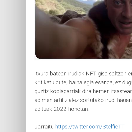
Itxura batean irudiak NFT gisa saltzen ere
kritikatu dute, baina egia esanda, ez du
guztiz kopiagarriak dira hemen itsastea
adimen artifizialez sortutako irudi hauen
adituak 2022 honetan.
Jarraitu
https://twitter.com/StelfieTT