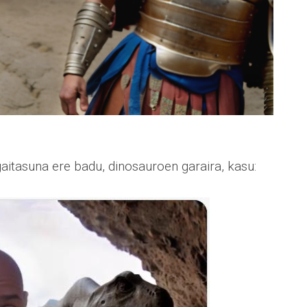
gaitasuna ere badu, dinosauroen garaira, kasu: