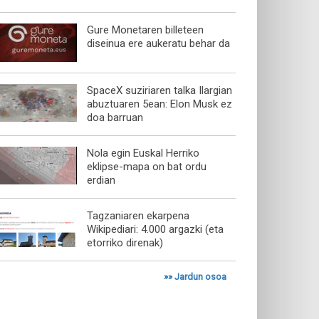
Gure Monetaren billeteen
diseinua ere aukeratu behar da
SpaceX suziriaren talka Ilargian
abuztuaren 5ean: Elon Musk ez
doa barruan
Nola egin Euskal Herriko
eklipse-mapa on bat ordu
erdian
Tagzaniaren ekarpena
Wikipediari: 4.000 argazki (eta
etorriko direnak)
»»
Jardun osoa