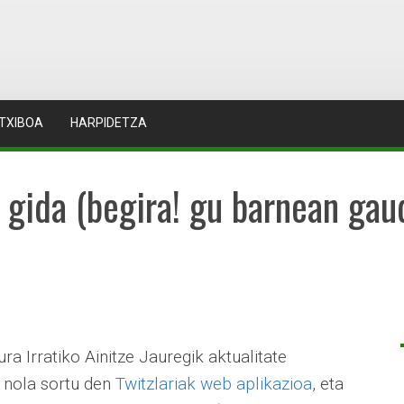
TXIBOA
HARPIDETZA
gida (begira! gu barnean gaud
a Irratiko Ainitze Jauregik aktualitate
, nola sortu den
Twitzlariak web aplikazioa
, eta