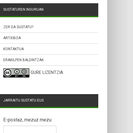
SUSTATUREN INGURUAN
ZER DA SUSTATU?
ARTXIBOA
KONTAKTUA
ERABILPEN BALDINTZAK
GURE LIZENTZIA
JARRAITU SUSTATU.EUS
E-postaz, mezuz mezu: