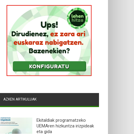
AZKEN ARTIKULUAK
Ekitaldiak programatzeko
UEMAren hizkuntza irizpideak
eta gida