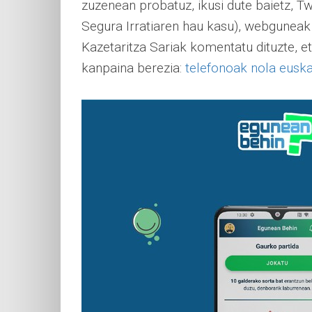
zuzenean probatuz, ikusi dute baietz, T
Segura Irratiaren hau kasu), webguneak 
Kazetaritza Sariak komentatu dituzte, 
kanpaina berezia:
telefonoak nola euska