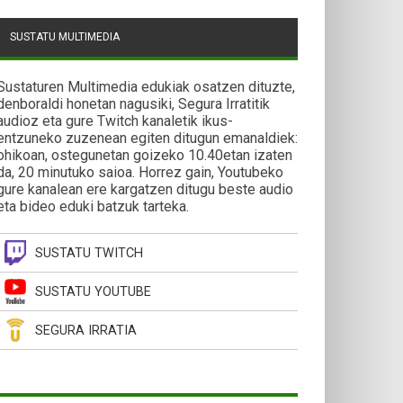
SUSTATU MULTIMEDIA
Sustaturen Multimedia edukiak osatzen dituzte,
denboraldi honetan nagusiki, Segura Irratitik
audioz eta gure Twitch kanaletik ikus-
entzuneko zuzenean egiten ditugun emanaldiek:
ohikoan, ostegunetan goizeko 10.40etan izaten
da, 20 minutuko saioa. Horrez gain, Youtubeko
gure kanalean ere kargatzen ditugu beste audio
eta bideo eduki batzuk tarteka.
SUSTATU TWITCH
SUSTATU YOUTUBE
SEGURA IRRATIA