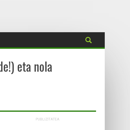
e!) eta nola
PUBLIZITATEA