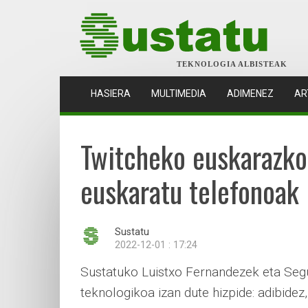
TEKNOLOGIA ALBISTEAK
(CURRENT)
HASIERA
MULTIMEDIA
ADIMENEZ
AR
Twitcheko euskarazko 
euskaratu telefonoak
Sustatu
2022-12-01 : 17:24
Sustatuko Luistxo Fernandezek eta Segur
teknologikoa izan dute hizpide: adibidez