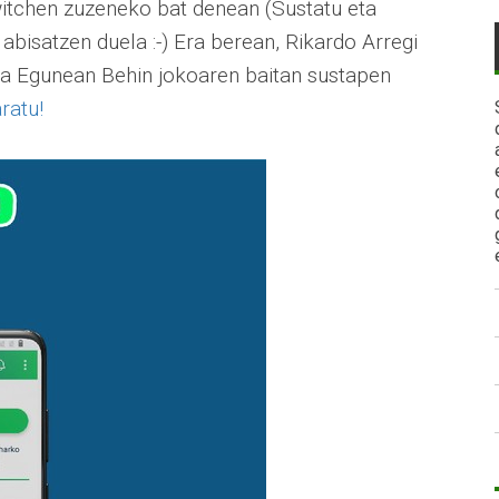
witchen zuzeneko bat denean (Sustatu eta
abisatzen duela :-) Era berean, Rikardo Arregi
eta Egunean Behin jokoaren baitan sustapen
ratu!