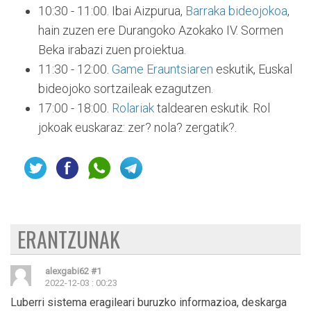
10:30 - 11:00. Ibai Aizpurua,
Barraka bideojokoa
,
hain zuzen ere Durangoko Azokako IV. Sormen
Beka irabazi zuen proiektua.
11:30 - 12:00.
Game Erauntsiaren
eskutik, Euskal
bideojoko sortzaileak ezagutzen.
17:00 - 18:00.
Rolariak
taldearen eskutik. Rol
jokoak euskaraz: zer? nola? zergatik?.
ERANTZUNAK
alexgabi62
#1
2022-12-03 : 00:23
Luberri sistema eragileari buruzko informazioa, deskarga