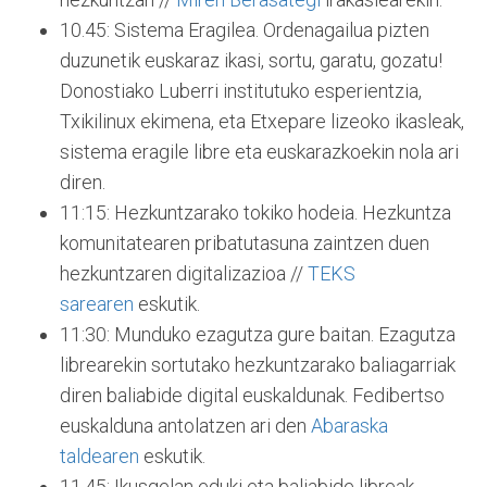
10.45: Sistema Eragilea. Ordenagailua pizten
duzunetik euskaraz ikasi, sortu, garatu, gozatu!
Donostiako Luberri institutuko esperientzia,
Txikilinux ekimena, eta Etxepare lizeoko ikasleak,
sistema eragile libre eta euskarazkoekin nola ari
diren.
11:15: Hezkuntzarako tokiko hodeia. Hezkuntza
komunitatearen pribatutasuna zaintzen duen
hezkuntzaren digitalizazioa //
TEKS
sarearen
eskutik.
11:30: Munduko ezagutza gure baitan. Ezagutza
librearekin sortutako hezkuntzarako baliagarriak
diren baliabide digital euskaldunak. Fedibertso
euskalduna antolatzen ari den
Abaraska
taldearen
eskutik.
11.45: Ikusgelan eduki eta baliabide libreak