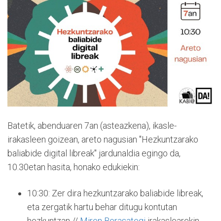
Batetik, abenduaren 7an (asteazkena), ikasle-
irakasleen goizean, areto nagusian "Hezkuntzarako
baliabide digital libreak" jardunaldia egingo da,
10.30etan hasita, honako edukiekin:
10:30: Zer dira hezkuntzarako baliabide libreak,
eta zergatik hartu behar ditugu kontutan
hezkuntzan //
Miren Berasategi
irakaslearekin.