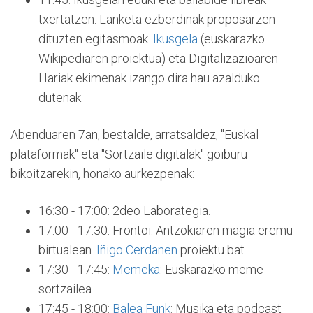
txertatzen. Lanketa ezberdinak proposarzen
dituzten egitasmoak.
Ikusgela
(euskarazko
Wikipediaren proiektua) eta Digitalizazioaren
Hariak ekimenak izango dira hau azalduko
dutenak.
Abenduaren 7an, bestalde, arratsaldez, "Euskal
plataformak" eta "Sortzaile digitalak" goiburu
bikoitzarekin, honako aurkezpenak:
16:30 - 17:00: 2deo Laborategia.
17:00 - 17:30: Frontoi: Antzokiaren magia eremu
birtualean.
Iñigo Cerdanen
proiektu bat.
17:30 - 17:45:
Memeka
: Euskarazko meme
sortzailea
17:45 - 18:00:
Balea Funk
: Musika eta podcast