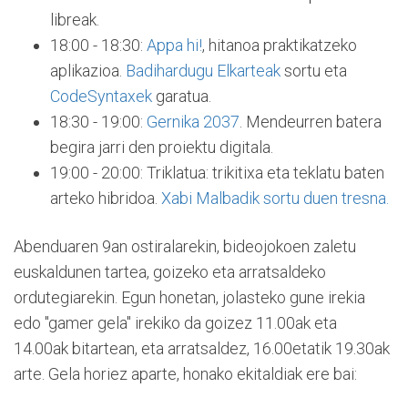
libreak.
18:00 - 18:30:
Appa hi!
, hitanoa praktikatzeko
aplikazioa.
Badihardugu Elkarteak
sortu eta
CodeSyntaxek
garatua.
18:30 - 19:00:
Gernika 2037
. Mendeurren batera
begira jarri den proiektu digitala.
19:00 - 20:00: Triklatua: trikitixa eta teklatu baten
arteko hibridoa.
Xabi Malbadik sortu duen tresna.
Abenduaren 9an ostiralarekin, bideojokoen zaletu
euskaldunen tartea, goizeko eta arratsaldeko
ordutegiarekin. Egun honetan, jolasteko gune irekia
edo "gamer gela" irekiko da goizez 11.00ak eta
14.00ak bitartean, eta arratsaldez, 16.00etatik 19.30ak
arte. Gela horiez aparte, honako ekitaldiak ere bai: