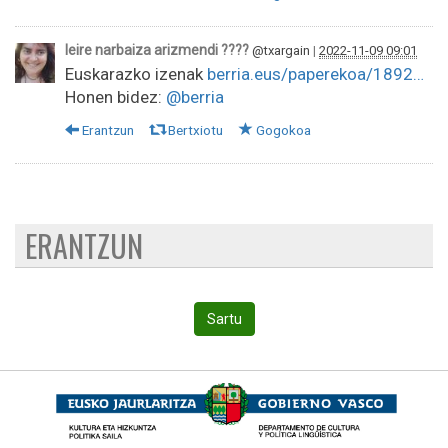
leire narbaiza arizmendi ????
@txargain
|
2022-11-09 09:01
Euskarazko izenak
berria.eus/paperekoa/1892…
Honen bidez:
@berria
Erantzun
Bertxiotu
Gogokoa
ERANTZUN
Sartu