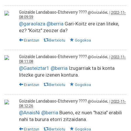
Goizalde Landabaso-Etcheverry ????
@GoizaldeL
|
2022-11-
08 09:59
@garaolaza
@berria
Gari-Koitz ere izan liteke,
ez? "Koitz" zeozer da?
Erantzun
Bertxiotu
Gogokoa
Goizalde Landabaso-Etcheverry ????
@GoizaldeL
|
2022-11-
08 11:08
@Gasteiztar1
@berria
Izugarriak ta bi konta
litezke gure izenen kontura.
Erantzun
Bertxiotu
Gogokoa
Goizalde Landabaso-Etcheverry ????
@GoizaldeL
|
2022-11-
08 12:26
@AnaisNi
@berria
Bueno, ez nuen "hazia" erabili
nahi ta burura etorri zitzaidana.
Erantzun
Bertxiotu
Gogokoa