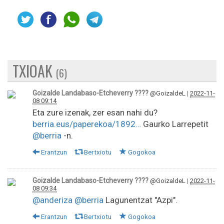
TXIOAK
(6)
Goizalde Landabaso-Etcheverry ????
@GoizaldeL
|
2022-11-
08 09:14
Eta zure izenak, zer esan nahi du?
berria.eus/paperekoa/1892…
Gaurko Larrepetit
@berria
-n.
Erantzun
Bertxiotu
Gogokoa
Goizalde Landabaso-Etcheverry ????
@GoizaldeL
|
2022-11-
08 09:34
@anderiza
@berria
Lagunentzat "Azpi".
Erantzun
Bertxiotu
Gogokoa