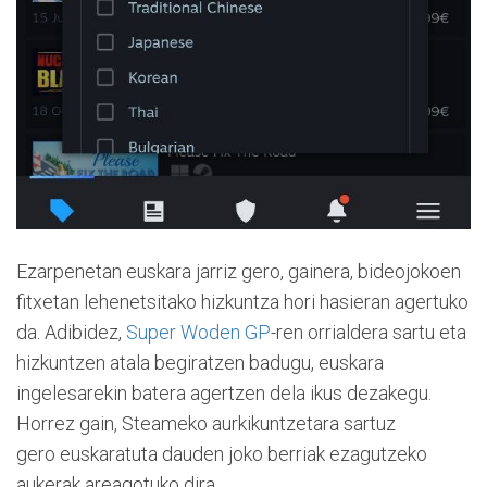
Ezarpenetan euskara jarriz gero, gainera, bideojokoen
fitxetan lehenetsitako hizkuntza hori hasieran agertuko
da. Adibidez,
Super Woden GP
-ren orrialdera sartu eta
hizkuntzen atala begiratzen badugu, euskara
ingelesarekin batera agertzen dela ikus dezakegu.
Horrez gain, Steameko aurkikuntzetara sartuz
gero euskaratuta dauden joko berriak ezagutzeko
aukerak areagotuko dira.