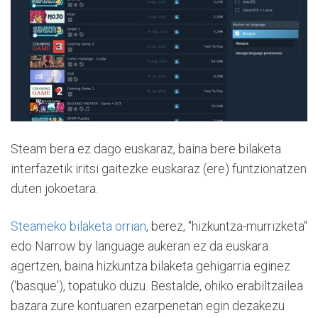
Steam bera ez dago euskaraz, baina bere bilaketa
interfazetik iritsi gaitezke euskaraz (ere) funtzionatzen
duten jokoetara.
Steameko bilaketa orrian
, berez, "hizkuntza-murrizketa"
edo Narrow by language aukeran ez da euskara
agertzen, baina hizkuntza bilaketa gehigarria eginez
('basque'), topatuko duzu. Bestalde, ohiko erabiltzailea
bazara zure kontuaren ezarpenetan egin dezakezu