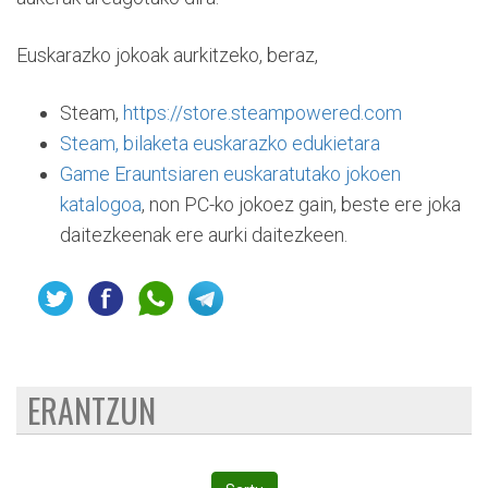
Euskarazko jokoak aurkitzeko, beraz,
Steam,
https://store.steampowered.com
Steam, bilaketa euskarazko edukietara
Game Erauntsiaren euskaratutako jokoen
katalogoa
, non PC-ko jokoez gain, beste ere joka
daitezkeenak ere aurki daitezkeen.
ERANTZUN