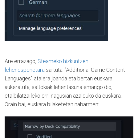
Are errazago,
Steameko hizkuntzen
lehenespenetara
sartuta. “Additional Game Content
Languages” atalera joanda eta bertan euskara
aukeratuta, saltokiak lehentasuna emango dio,
eta bilatzaileko orri nagusian azalduko da euskara.
Orain bai, euskara bilaketetan nabarmen: