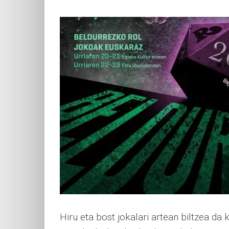
Hiru eta bost jokalari artean biltzea da