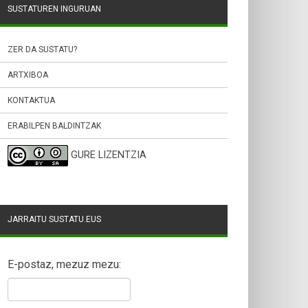
SUSTATUREN INGURUAN
ZER DA SUSTATU?
ARTXIBOA
KONTAKTUA
ERABILPEN BALDINTZAK
GURE LIZENTZIA
JARRAITU SUSTATU.EUS
E-postaz, mezuz mezu: