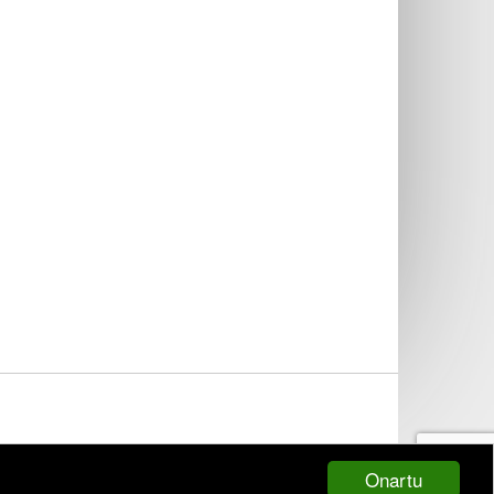
Onartu
lburuordetzak)
diruz lagundua.