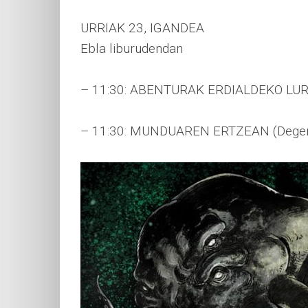
URRIAK 23, IGANDEA
Ebla liburudendan
– 11:30: ABENTURAK ERDIALDEKO LUR
– 11:30: MUNDUAREN ERTZEAN (Degen