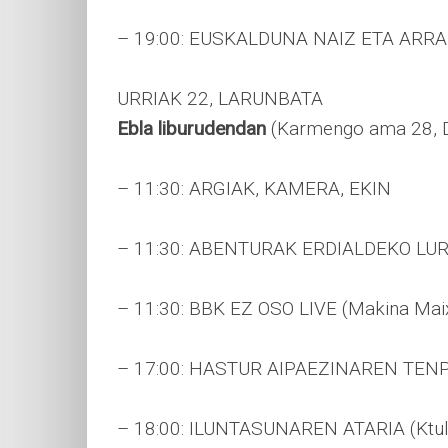
– 19:00: EUSKALDUNA NAIZ ETA ARRA
URRIAK 22, LARUNBATA
Ebla liburudendan
(Karmengo ama 28, D
– 11:30: ARGIAK, KAMERA, EKIN
– 11:30: ABENTURAK ERDIALDEKO LUR
– 11:30: BBK EZ OSO LIVE (Makina Mai
– 17:00: HASTUR AIPAEZINAREN TENPL
– 18:00: ILUNTASUNAREN ATARIA (Ktul