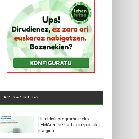
AZKEN ARTIKULUAK
Ekitaldiak programatzeko
UEMAren hizkuntza irizpideak
eta gida