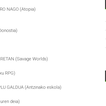
RO NAGO (Atopia)
onostia)
RETAN (Savage Worlds)
xu RPG)
U GALDUA (Antzinako eskola)
uren deia)