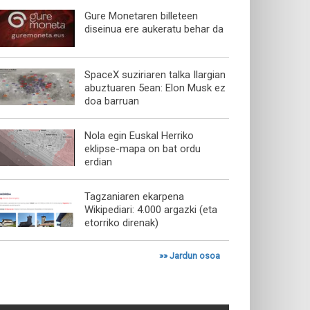
Gure Monetaren billeteen
diseinua ere aukeratu behar da
SpaceX suziriaren talka Ilargian
abuztuaren 5ean: Elon Musk ez
doa barruan
Nola egin Euskal Herriko
eklipse-mapa on bat ordu
erdian
Tagzaniaren ekarpena
Wikipediari: 4.000 argazki (eta
etorriko direnak)
»»
Jardun osoa