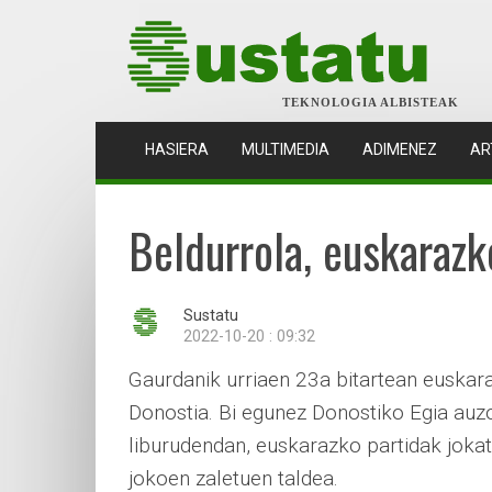
TEKNOLOGIA ALBISTEAK
(CURRENT)
HASIERA
MULTIMEDIA
ADIMENEZ
AR
Beldurrola, euskarazk
Sustatu
2022-10-20 : 09:32
Gaurdanik urriaen 23a bitartean euskar
Donostia. Bi egunez Donostiko Egia auz
liburudendan, euskarazko partidak jokat
jokoen zaletuen taldea.