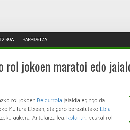
TXIBOA
HARPIDETZA
o rol jokoen maratoi edo jaia
azko rol jokoen
Beldurrola
jaialdia egingo da
oko Kultura Etxean, eta gero berezitutako
Ebla
zeko aukera. Antolarzailea:
Rolariak
, euskal rol-