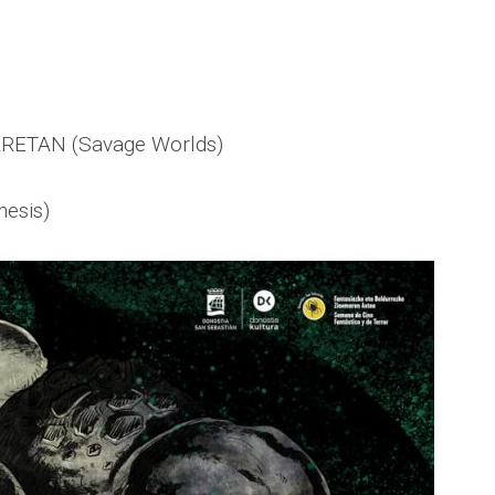
RETAN (Savage Worlds)
esis)