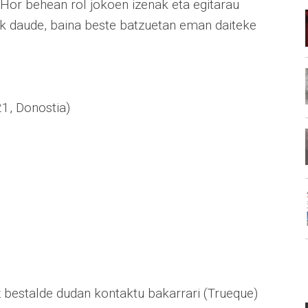
. Hor behean rol jokoen izenak eta egitarau
ak daude, baina beste batzuetan eman daiteke
21, Donostia)
bestalde dudan kontaktu bakarrari (Trueque)