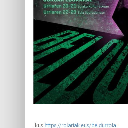
Ikus
https://rolariak.eus/beldurrola