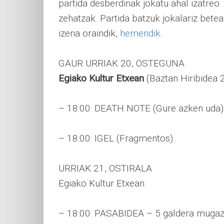
partida desberdinak jokatu ahal izatreo
zehatzak. Partida batzuk jokalariz bete
izena oraindik,
hemendik
.
GAUR URRIAK 20, OSTEGUNA
Egiako Kultur Etxean
(Baztan Hiribidea 
– 18:00: DEATH NOTE (Gure azken uda)
– 18:00: IGEL (Fragmentos)
URRIAK 21, OSTIRALA
Egiako Kultur Etxean
– 18:00: PASABIDEA – 5 galdera mugaz 